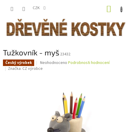
Přejít
NÁKUP
na
CZK
obsah
KOŠÍK
Tužkovník - myš
23432
Průměrné
Neohodnoceno
Podrobnosti hodnocení
Český výrobek
hodnocení
Značka:
CZ výrobce
produktu
je
0,0
z
5
hvězdiček.