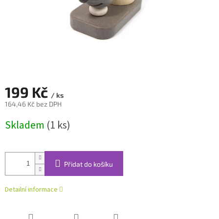
199 Kč
/ ks
164,46 Kč bez DPH
Měrná
Skladem
(1 ks)
cena:
Přidat do košíku
Detailní informace