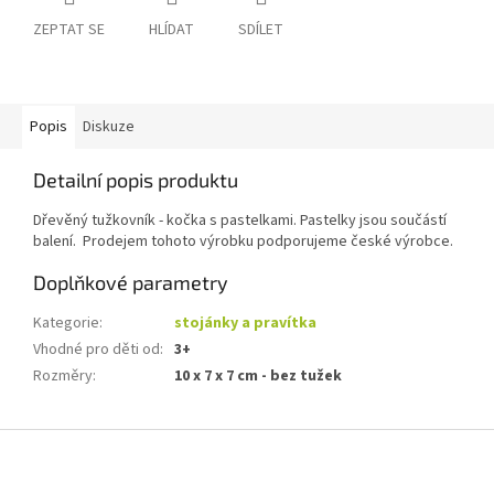
ZEPTAT SE
HLÍDAT
SDÍLET
Popis
Diskuze
Detailní popis produktu
Dřevěný tužkovník - kočka s pastelkami. Pastelky jsou součástí
balení. Prodejem tohoto výrobku podporujeme české výrobce.
Doplňkové parametry
Kategorie
:
stojánky a pravítka
Vhodné pro děti od
:
3+
Rozměry
:
10 x 7 x 7 cm - bez tužek
Z
á
p