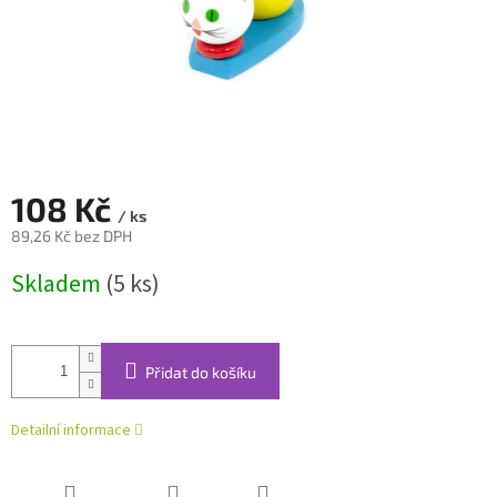
108 Kč
/ ks
89,26 Kč bez DPH
Měrná
Skladem
(5 ks)
cena:
Přidat do košíku
Detailní informace