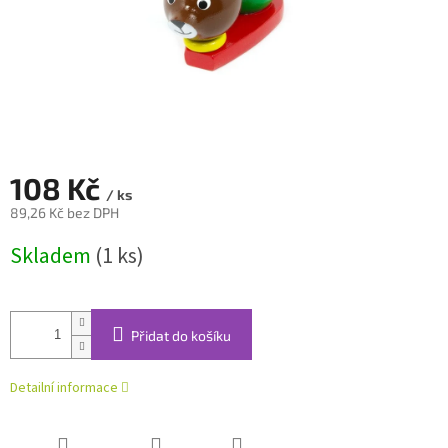
108 Kč
/ ks
89,26 Kč bez DPH
Měrná
Skladem
(1 ks)
cena:
Přidat do košíku
Detailní informace