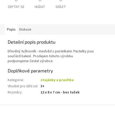
ZEPTAT SE
HLÍDAT
SDÍLET
Popis
Diskuze
Detailní popis produktu
Dřevěný tužkovník - medvěd s pastelkami. Pastelky jsou
součástí balení. Prodejem tohoto výrobku
podporujeme české výrobce.
Doplňkové parametry
Kategorie
:
stojánky a pravítka
Vhodné pro děti od
:
3+
Rozměry
:
12 x 8 x 7 cm - bez tužek
Z
á