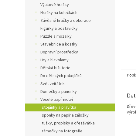
n
Výukové hračky
e
Hračky na kolečkách
l
Závěsné hračky a dekorace
Figurky a postavičky
Puzzle a mozaiky
Stavebnice a kostky
Dopravní prostředky
Hry a hlavolamy
Dětská bižuterie
Popi
Do dětských pokojíčků
Svět zvířátek
Domečky a panenky
Det
Veselé papírnictví
Dřev
stojánky a pravítka
výro
sponky na papír a záložky
tužky, propisky a ořezávátka
rámečky na fotografie