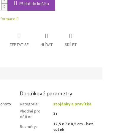
Přidat do košíku
informace
ZEPTAT SE
HLÍDAT
SDÍLET
Doplňkové parametry
 tohoto
Kategorie
:
stojánky a pravítka
Vhodné pro
3+
děti od
:
12,5 x 7 x 8,5 cm - bez
Rozměry
:
tužek