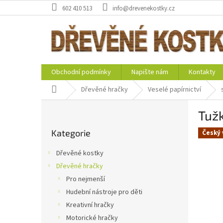
Přejít
602 410 513
info@drevenekostky.cz
na
obsah
Obchodní podmínky
Napište nám
Kontakty
Domů
Dřevěné hračky
Veselé papírnictví
P
Tuž
o
Přeskočit
s
Kategorie
kategorie
Český 
t
r
Dřevěné kostky
a
Dřevěné hračky
n
Pro nejmenší
n
í
Hudební nástroje pro děti
p
Kreativní hračky
a
Motorické hračky