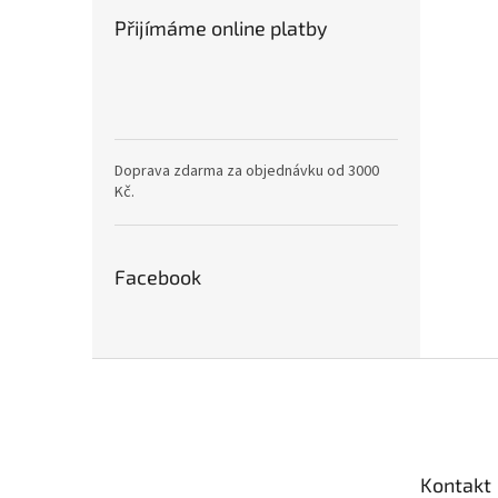
Přijímáme online platby
Doprava zdarma za objednávku od 3000
Kč.
Facebook
Z
á
p
a
t
Kontakt
í