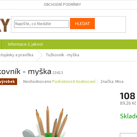
OBCHODNÍ PODMÍNKY
HLEDAT
Informace 2. jakost
stojánky a pravítka
Tužkovník - myška
kovník - myška
23413
Průměrné
Neohodnoceno
Podrobnosti hodnocení
Značka:
Miva
výrobek
hodnocení
produktu
108
je
89,26 Kč
0,0
z
Měrná
Skla
5
cena:
hvězdiček.