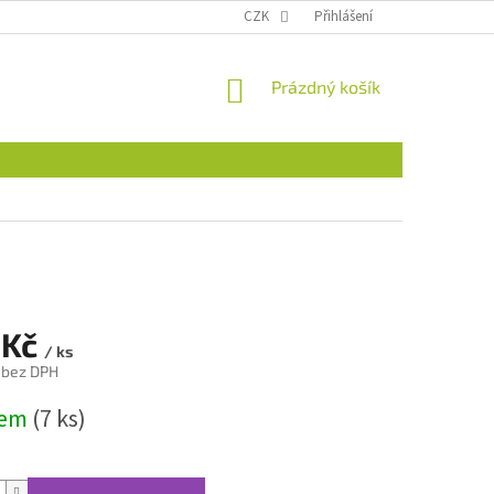
CZK
Přihlášení
NÁKUPNÍ
Prázdný košík
KOŠÍK
 Kč
/ ks
 bez DPH
dem
(7 ks)