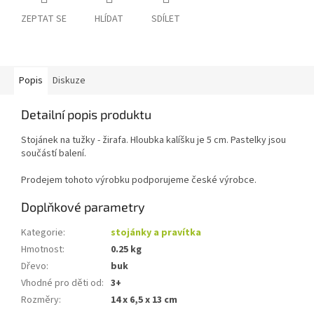
ZEPTAT SE
HLÍDAT
SDÍLET
Popis
Diskuze
Detailní popis produktu
Stojánek na tužky - žirafa. Hloubka kalíšku je 5 cm. Pastelky jsou
součástí balení.
Prodejem tohoto výrobku podporujeme české výrobce.
Doplňkové parametry
Kategorie
:
stojánky a pravítka
Hmotnost
:
0.25 kg
Dřevo
:
buk
Vhodné pro děti od
:
3+
Rozměry
:
14 x 6,5 x 13 cm