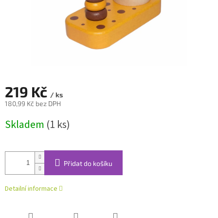
219 Kč
/ ks
180,99 Kč bez DPH
Měrná
Skladem
(1 ks)
cena:
Přidat do košíku
Detailní informace