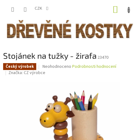
Přejít
NÁKUP
na
CZK
obsah
KOŠÍK
Stojánek na tužky - žirafa
23470
Průměrné
Neohodnoceno
Podrobnosti hodnocení
Český výrobek
hodnocení
Značka:
CZ výrobce
produktu
je
0,0
z
5
hvězdiček.