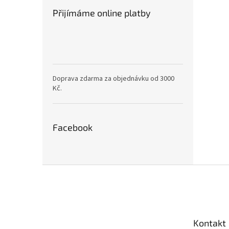
Přijímáme online platby
Doprava zdarma za objednávku od 3000
Kč.
Facebook
Z
á
p
a
t
Kontakt
í