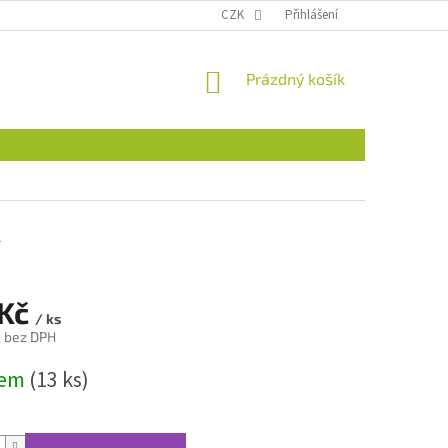
CZK
Přihlášení
NÁKUPNÍ
Prázdný košík
KOŠÍK
1
 Kč
/ ks
č bez DPH
dem
(13 ks)