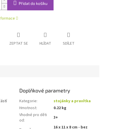
Přidat do košíku
informace
ZEPTAT SE
HLÍDAT
SDÍLET
Doplňkové parametry
částí
Kategorie
:
stojánky a pravítka
Hmotnost
:
0.22 kg
Vhodné pro děti
3+
od
:
16 x 11 x 8 cm - bez