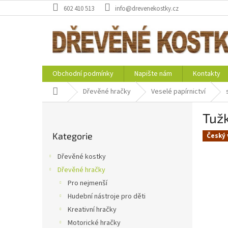
Přejít
602 410 513
info@drevenekostky.cz
na
obsah
Obchodní podmínky
Napište nám
Kontakty
Domů
Dřevěné hračky
Veselé papírnictví
P
Tužk
o
Přeskočit
s
Kategorie
kategorie
Český 
t
r
Dřevěné kostky
a
Dřevěné hračky
n
Pro nejmenší
n
í
Hudební nástroje pro děti
p
Kreativní hračky
a
Motorické hračky