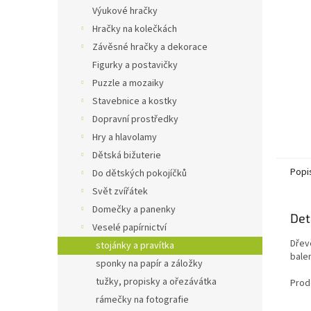
n
Výukové hračky
e
Hračky na kolečkách
l
Závěsné hračky a dekorace
Figurky a postavičky
Puzzle a mozaiky
Stavebnice a kostky
Dopravní prostředky
Hry a hlavolamy
Dětská bižuterie
Popi
Do dětských pokojíčků
Svět zvířátek
Domečky a panenky
Det
Veselé papírnictví
Dřevě
stojánky a pravítka
balen
sponky na papír a záložky
tužky, propisky a ořezávátka
Prod
rámečky na fotografie