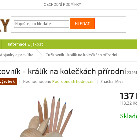
OBCHODNÍ PODMÍNKY
HLEDAT
Informace 2. jakost
stojánky a pravítka
Tužkovník - králík na kolečkách přírodní
ovník - králík na kolečkách přírodní
2346
Průměrné
Neohodnoceno
Podrobnosti hodnocení
Značka:
Miva
výrobek
hodnocení
produktu
137
je
113,22 K
0,0
z
Měrná
Skla
5
cena:
hvězdiček.