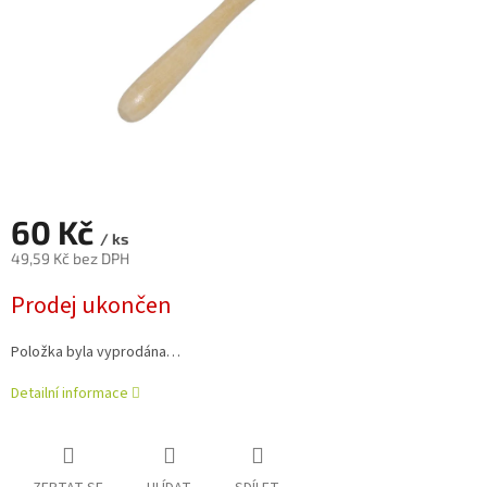
60 Kč
/ ks
49,59 Kč bez DPH
Měrná
Prodej ukončen
cena:
Položka byla vyprodána…
Detailní informace