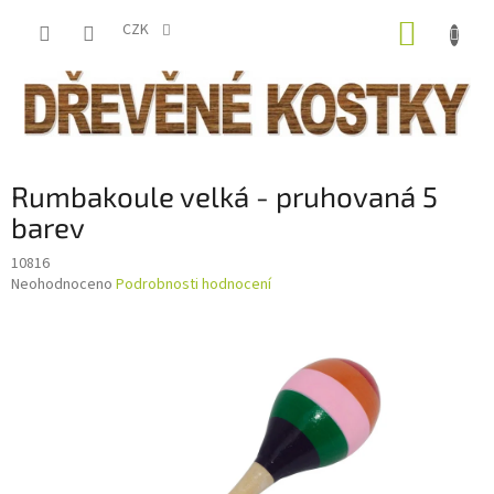
Přejít
NÁKUP
na
CZK
obsah
KOŠÍK
Rumbakoule velká - pruhovaná 5
barev
10816
Průměrné
Neohodnoceno
Podrobnosti hodnocení
hodnocení
produktu
je
0,0
z
5
hvězdiček.