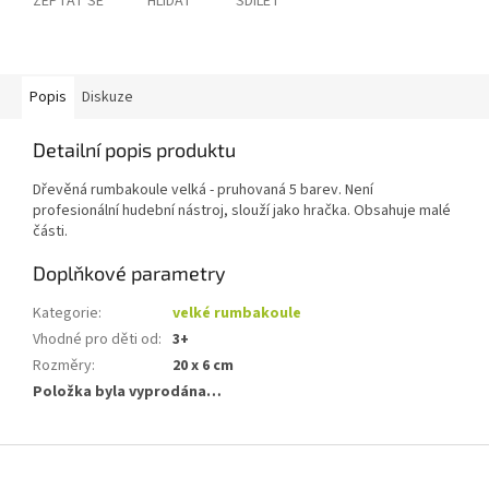
ZEPTAT SE
HLÍDAT
SDÍLET
Popis
Diskuze
Detailní popis produktu
Dřevěná rumbakoule velká - pruhovaná 5 barev.
Není
profesionální hudební nástroj, slouží jako hračka. Obsahuje malé
části.
Doplňkové parametry
Kategorie
:
velké rumbakoule
Vhodné pro děti od
:
3+
Rozměry
:
20 x 6 cm
Položka byla vyprodána…
Z
á