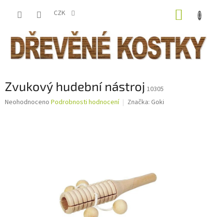
Přejít
NÁKUP
na
CZK
obsah
KOŠÍK
Zvukový hudební nástroj
10305
Průměrné
Neohodnoceno
Podrobnosti hodnocení
Značka:
Goki
hodnocení
produktu
je
0,0
z
5
hvězdiček.