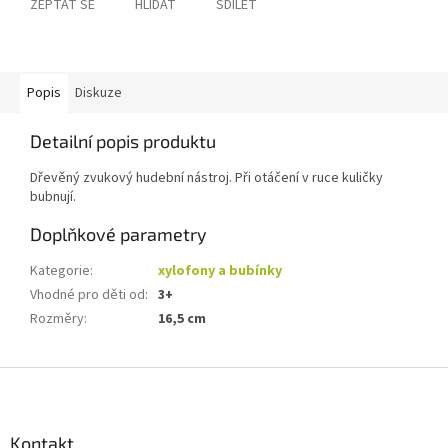
ZEPTAT SE
HLÍDAT
SDÍLET
Popis
Diskuze
Detailní popis produktu
Dřevěný zvukový hudební nástroj. Při otáčení v ruce kuličky
bubnují.
Doplňkové parametry
Kategorie
:
xylofony a bubínky
Vhodné pro děti od
:
3+
Rozměry
:
16,5 cm
Z
á
p
a
Kontakt