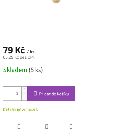
79 Kč
/ ks
65,29 Kč bez DPH
Měrná
Skladem
(5 ks)
cena:
Přidat do košíku
Detailní informace