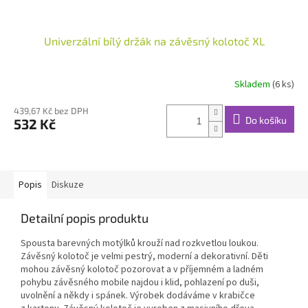
Univerzální bílý držák na závěsný kolotoč XL
Skladem
(6 ks)
439,67 Kč bez DPH
Do košíku
532 Kč
Popis
Diskuze
Detailní popis produktu
Spousta barevných motýlků krouží nad rozkvetlou loukou.
Závěsný kolotoč je velmi pestrý, moderní a dekorativní. Děti
mohou závěsný kolotoč pozorovat a v příjemném a ladném
pohybu závěsného mobile najdou i klid, pohlazení po duši,
uvolnění a někdy i spánek. Výrobek dodáváme v krabičce