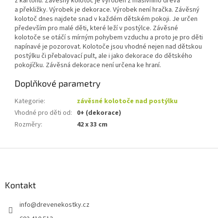
z kartonu. Závěsný kolotoč je vyroben z masivního dřeva
a překližky. Výrobek je dekorace. Výrobek není hračka. Závěsný
kolotoč dnes najdete snad v každém dětském pokoji. Je určen
především pro malé děti, které leží v postýlce. Závěsné
kolotoče se otáčí s mírným pohybem vzduchu a proto je pro děti
napínavé je pozorovat. Kolotoče jsou vhodné nejen nad dětskou
postýlku či přebalovací pult, ale i jako dekorace do dětského
pokojíčku. Závěsná dekorace není určena ke hraní.
Doplňkové parametry
Kategorie
:
závěsné kolotoče nad postýlku
Vhodné pro děti od
:
0+ (dekorace)
Rozměry
:
42 x 33 cm
Z
á
p
a
Kontakt
t
info
@
drevenekostky.cz
í