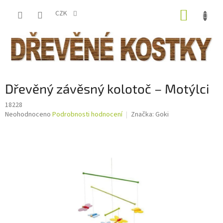
Přejít
NÁKUP
na
CZK
obsah
KOŠÍK
Dřevěný závěsný kolotoč – Motýlci
18228
Průměrné
Neohodnoceno
Podrobnosti hodnocení
Značka:
Goki
hodnocení
produktu
je
0,0
z
5
hvězdiček.