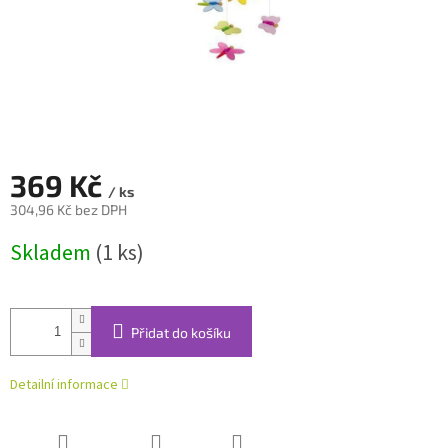
369 Kč
/ ks
304,96 Kč bez DPH
Měrná
Skladem
(1 ks)
cena:
Přidat do košíku
Detailní informace