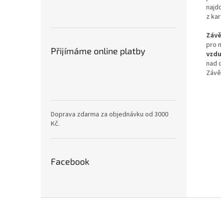
najd
z ka
Závě
pro 
Přijímáme online platby
vzd
nad 
Závě
Doprava zdarma za objednávku od 3000
Kč.
Facebook
Z
á