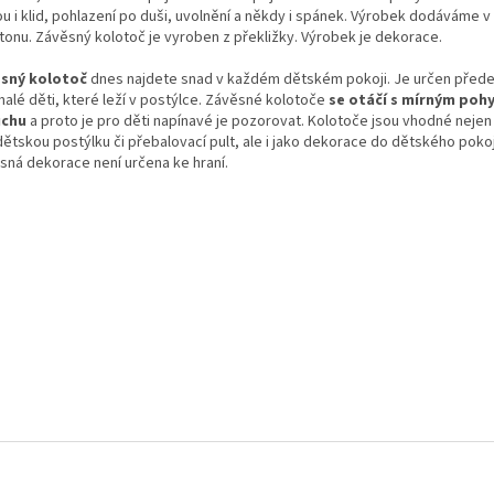
ou i klid, pohlazení po duši, uvolnění a někdy i spánek. Výrobek dodáváme v
rtonu. Závěsný kolotoč je vyroben z překližky. Výrobek je dekorace.
sný kolotoč
dnes najdete snad v každém dětském pokoji. Je určen před
malé děti, které leží v postýlce. Závěsné kolotoče
se otáčí s mírným po
uchu
a proto je pro děti napínavé je pozorovat. Kolotoče jsou vhodné nejen
dětskou postýlku či přebalovací pult, ale i jako dekorace do dětského pokoj
sná dekorace není určena ke hraní.