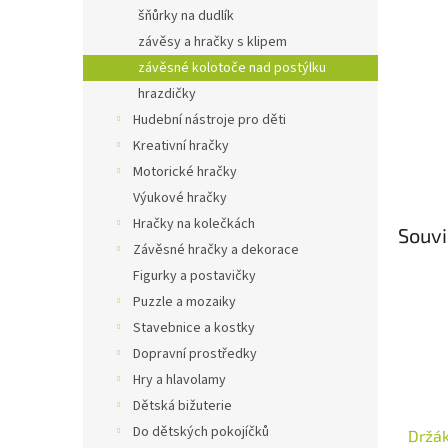
n
šňůrky na dudlík
e
závěsy a hračky s klipem
l
závěsné kolotoče nad postýlku
hrazdičky
Hudební nástroje pro děti
Kreativní hračky
Motorické hračky
Výukové hračky
Hračky na kolečkách
Souvi
Závěsné hračky a dekorace
Figurky a postavičky
Puzzle a mozaiky
Stavebnice a kostky
Dopravní prostředky
Hry a hlavolamy
Dětská bižuterie
Do dětských pokojíčků
Držák