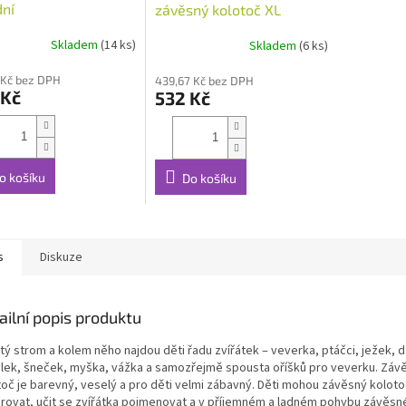
dní
závěsný kolotoč XL
Skladem
(14 ks)
Skladem
(6 ks)
 Kč bez DPH
439,67 Kč bez DPH
 Kč
532 Kč
o košíku
Do košíku
s
Diskuze
ailní popis produktu
ý strom a kolem něho najdou děti řadu zvířátek – veverka, ptáčci, ježek, d
lek, šneček, myška, vážka a samozřejmě spousta oříšků pro veverku. Záv
toč je barevný, veselý a pro děti velmi zábavný. Děti mohou závěsný koloto
rovat, učit se zvířátka pojmenovat a v příjemném a ladném pohybu závěsn