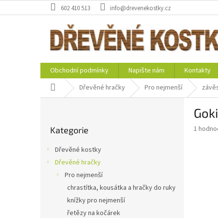
Přejít
602 410 513
info@drevenekostky.cz
na
obsah
Obchodní podmínky
Napište nám
Kontakty
Domů
Dřevěné hračky
Pro nejmenší
závěs
P
Goki
o
Přeskočit
s
Průměr
1 hodno
Kategorie
kategorie
t
hodnoce
r
produkt
Dřevěné kostky
a
je
Dřevěné hračky
5,0
n
z
Pro nejmenší
n
5
í
chrastítka, kousátka a hračky do ruky
hvězdič
p
knížky pro nejmenší
a
řetězy na kočárek