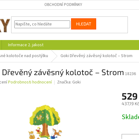
OBCHODNÍ PODMÍNKY
HLEDAT
Informace 2. jakost
né kolotoče nad postýlku
Goki Dřevěný závěsný kolotoč – Strom
 Dřevěný závěsný kolotoč – Strom
18236
né
cení
Podrobnosti hodnocení
Značka:
Goki
ní
529
u
437,19 K
Měrná
Skla
cena:
ek.