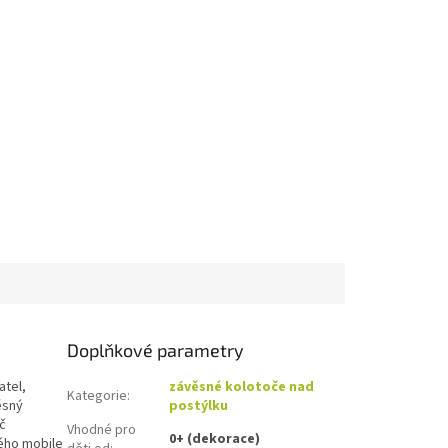
Doplňkové parametry
atel,
závěsné kolotoče nad
Kategorie
:
ěsný
postýlku
č
Vhodné pro
0+ (dekorace)
ého mobile