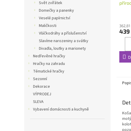
příro
Svět zvířátek
Domečky a panenky
Veselé papírnictví
Maličkosti
362,81
439
Vláčkodráhy a příslušenství
Slavíme narozeniny a svátky
Divadla, loutky a marionety
Nedřevěné hračky
D
Hračky na zahradu
Tématické hračky
Sezonní
Popi
Dekorace
VÝPRODEJ
SLEVA
Det
Vybavení domácnosti a kuchyně
Košat
motý
kolo
pozo