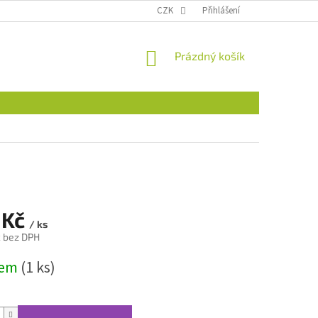
CZK
Přihlášení
NÁKUPNÍ
Prázdný košík
KOŠÍK
 Kč
/ ks
č bez DPH
dem
(1 ks)