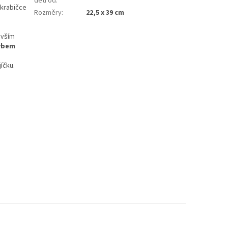
děti od
:
 krabičce
Rozměry
:
22,5 x 39 cm
evším
hybem
íčku.