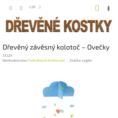
Přejít
NÁKUP
na
CZK
obsah
KOŠÍK
Dřevěný závěsný kolotoč – Ovečky
18229
Průměrné
Neohodnoceno
Podrobnosti hodnocení
Značka:
Legler
hodnocení
produktu
je
0,0
z
5
hvězdiček.