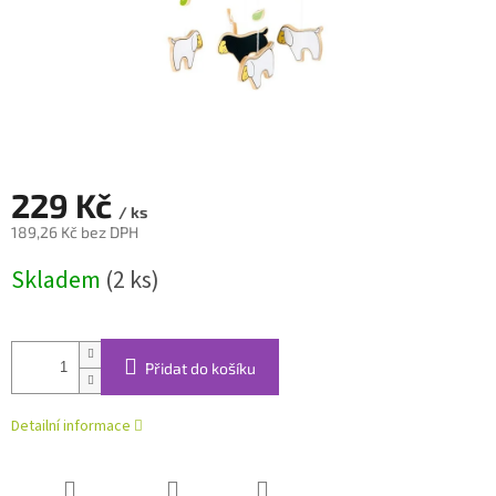
229 Kč
/ ks
189,26 Kč bez DPH
Měrná
Skladem
(2 ks)
cena:
Přidat do košíku
Detailní informace