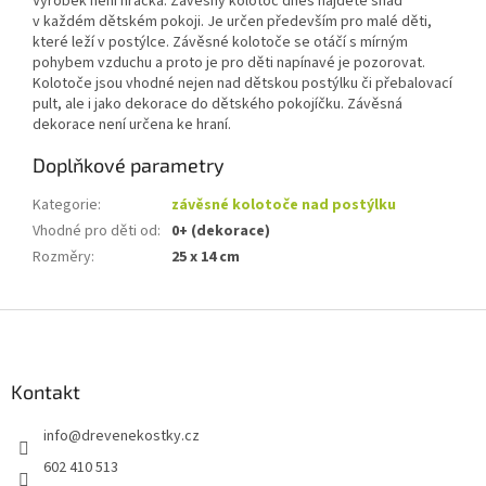
Výrobek není hračka. Závěsný kolotoč dnes najdete snad
v každém dětském pokoji. Je určen především pro malé děti,
které leží v postýlce. Závěsné kolotoče se otáčí s mírným
pohybem vzduchu a proto je pro děti napínavé je pozorovat.
Kolotoče jsou vhodné nejen nad dětskou postýlku či přebalovací
pult, ale i jako dekorace do dětského pokojíčku. Závěsná
dekorace není určena ke hraní.
Doplňkové parametry
Kategorie
:
závěsné kolotoče nad postýlku
Vhodné pro děti od
:
0+ (dekorace)
Rozměry
:
25 x 14 cm
Z
á
p
a
Kontakt
t
info
@
drevenekostky.cz
í
602 410 513