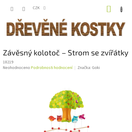
Přejít
NÁKUP
na
CZK
obsah
KOŠÍK
Závěsný kolotoč – Strom se zvířátky
18219
Průměrné
Neohodnoceno
Podrobnosti hodnocení
Značka:
Goki
hodnocení
produktu
je
0,0
z
5
hvězdiček.