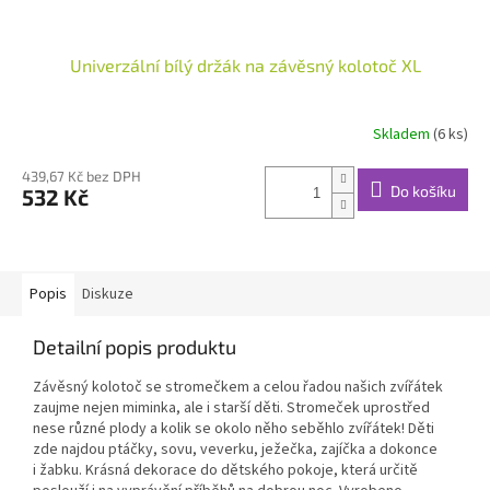
Univerzální bílý držák na závěsný kolotoč XL
Skladem
(6 ks)
439,67 Kč bez DPH
Do košíku
532 Kč
Popis
Diskuze
Detailní popis produktu
Závěsný kolotoč se stromečkem a celou řadou našich zvířátek
zaujme nejen miminka, ale i starší děti. Stromeček uprostřed
nese různé plody a kolik se okolo něho seběhlo zvířátek! Děti
zde najdou ptáčky, sovu, veverku, ježečka, zajíčka a dokonce
i žabku. Krásná dekorace do dětského pokoje, která určitě