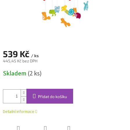
539 Kč
/ ks
445,45 Kč bez DPH
Měrná
Skladem
(2 ks)
cena:
Přidat do košíku
Detailní informace