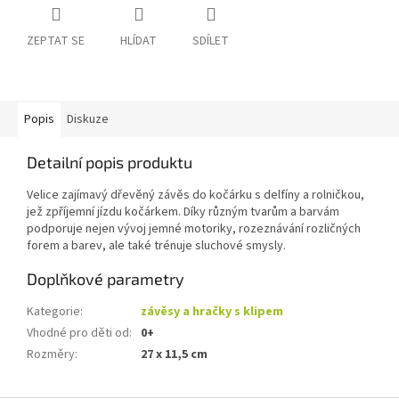
ZEPTAT SE
HLÍDAT
SDÍLET
Popis
Diskuze
Detailní popis produktu
Velice zajímavý dřevěný závěs do kočárku s delfíny a rolničkou,
jež zpříjemní jízdu kočárkem. Díky různým tvarům a barvám
podporuje nejen vývoj jemné motoriky, rozeznávání rozličných
forem a barev, ale také trénuje sluchové smysly.
Doplňkové parametry
Kategorie
:
závěsy a hračky s klipem
Vhodné pro děti od
:
0+
Rozměry
:
27 x 11,5 cm