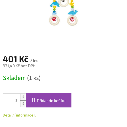
401 Kč
/ ks
331,40 Kč bez DPH
Měrná
Skladem
(1 ks)
cena:
Přidat do košíku
Detailní informace