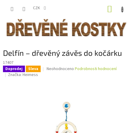
Přejít
NÁKUP
na
CZK
obsah
KOŠÍK
Delfín – dřevěný závěs do kočárku
17407
Průměrné
Neohodnoceno
Podrobnosti hodnocení
Doprodej
Sleva
hodnocení
Značka:
Heimess
produktu
je
0,0
z
5
hvězdiček.