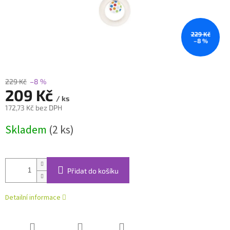
229 Kč
–8 %
229 Kč
–8 %
209 Kč
/ ks
172,73 Kč bez DPH
Měrná
Skladem
(2 ks)
cena:
Přidat do košíku
Detailní informace