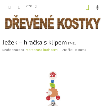
Přejít
NÁKUP
na
CZK
obsah
KOŠÍK
Ježek – hračka s klipem
17431
Průměrné
Neohodnoceno
Podrobnosti hodnocení
Značka:
Heimess
hodnocení
produktu
je
0,0
z
5
hvězdiček.