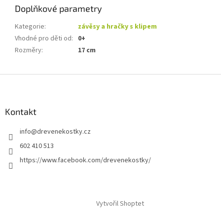
Doplňkové parametry
Kategorie
:
závěsy a hračky s klipem
Vhodné pro děti od
:
0+
Rozměry
:
17 cm
Z
á
p
a
Kontakt
t
info
@
drevenekostky.cz
í
602 410 513
https://www.facebook.com/drevenekostky/
Vytvořil Shoptet