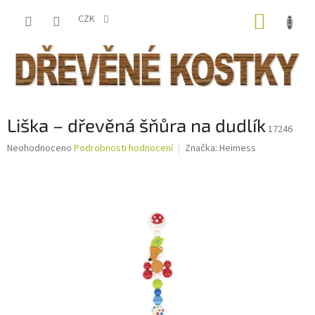
Přejít
NÁKUP
na
CZK
obsah
KOŠÍK
Liška – dřevěná šňůra na dudlík
17246
Průměrné
Neohodnoceno
Podrobnosti hodnocení
Značka:
Heimess
hodnocení
produktu
je
0,0
z
5
hvězdiček.