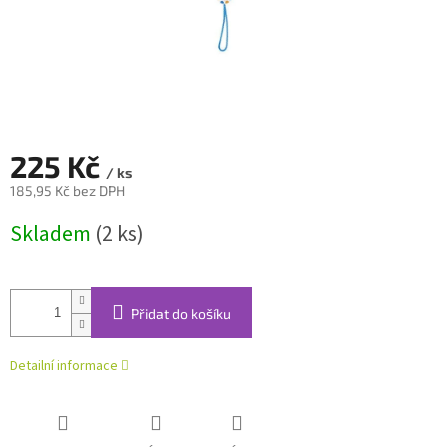
225 Kč
/ ks
185,95 Kč bez DPH
Měrná
Skladem
(2 ks)
cena:
Přidat do košíku
Detailní informace