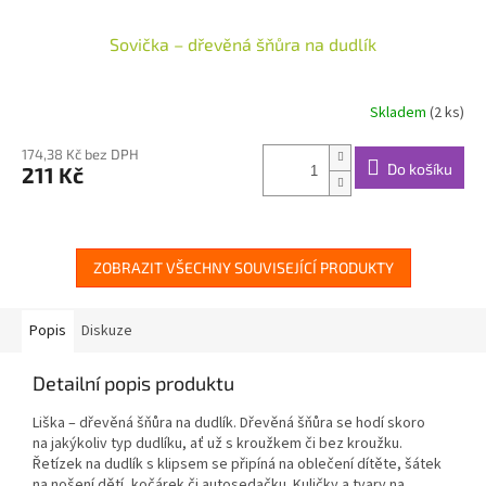
Sovička – dřevěná šňůra na dudlík
Skladem
(2 ks)
174,38 Kč bez DPH
Do košíku
211 Kč
ZOBRAZIT VŠECHNY SOUVISEJÍCÍ PRODUKTY
Popis
Diskuze
Detailní popis produktu
Liška – dřevěná šňůra na dudlík. Dřevěná šňůra se hodí skoro
na jakýkoliv typ dudlíku, ať už s kroužkem či bez kroužku.
Řetízek na dudlík s klipsem se připíná na oblečení dítěte, šátek
na nošení dětí, kočárek či autosedačku. Kuličky a tvary na