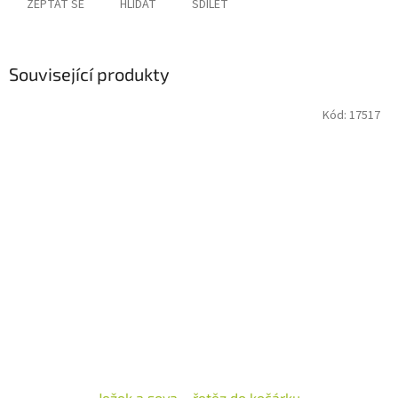
ZEPTAT SE
HLÍDAT
SDÍLET
Související produkty
Kód:
17517
Ježek a sova – řetěz do kočárku