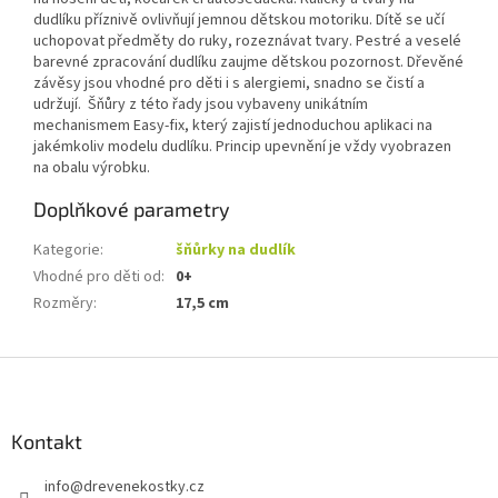
dudlíku příznivě ovlivňují jemnou dětskou motoriku. Dítě se učí
uchopovat předměty do ruky, rozeznávat tvary. Pestré a veselé
barevné zpracování dudlíku zaujme dětskou pozornost. Dřevěné
závěsy jsou vhodné pro děti i s alergiemi, snadno se čistí a
udržují. Šňůry z této řady jsou vybaveny unikátním
mechanismem Easy-fix, který zajistí jednoduchou aplikaci na
jakémkoliv modelu dudlíku. Princip upevnění je vždy vyobrazen
na obalu výrobku.
Doplňkové parametry
Kategorie
:
šňůrky na dudlík
Vhodné pro děti od
:
0+
Rozměry
:
17,5 cm
Z
á
p
a
Kontakt
t
info
@
drevenekostky.cz
í