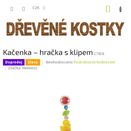
Přejít
NÁKUP
na
CZK
obsah
KOŠÍK
Kačenka – hračka s klipem
17416
Průměrné
Neohodnoceno
Podrobnosti hodnocení
Doprodej
Sleva
hodnocení
Značka:
Heimess
produktu
je
0,0
z
5
hvězdiček.