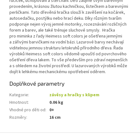
ručiček, uchopování a štěrchání. Děti zaujme svým barevným
provedením, krásnou žlutou kachničkou, lístečkem a barevnými
perličkami. Tato dřevěná hračka slouží k zavěšení na kočárek,
autosedačku, postýlku nebo hrací deku. Díky různým tvarům
podporuje nejen vývoj jemné motoriky, rozeznávání rozličných
forem a barev, ale také trénuje sluchové smysly. Hračka
pro miminka z řady Heimess soft colors je ošetřena jemnými
a zářivými barvičkami na vodní bázi. Lazurové barvy nechávají
viditelnou jemnou strukturu letokruhů přírodního dřeva. Řada
výrobků Heimess soft colors vědomě upouští od povrchového
ošetření dřeva lakem. To vše především pro zdraví nejmenších
a s ohledem na životní prostředí. U lazurovaných výrobků může
dojít k lehkému mechanickému opotřebení oděrem.
Doplňkové parametry
Kategorie
:
závěsy a hračky s klipem
Hmotnost
:
0.06 kg
Vhodné pro děti od
:
0+
Rozměry
:
16 cm
Z