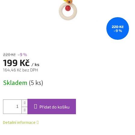
220 Kč
–9 %
220 Kč
–9 %
199 Kč
/ ks
164,46 Kč bez DPH
Měrná
Skladem
(5 ks)
cena:
Přidat do košíku
Detailní informace