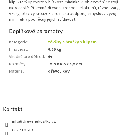
klip, který upevníte v blízkosti miminka. A objevování nestojí
nic v cestě. Příjemné dřevo s kresbou letokruhů, různé tvary,
vzory, otáčivý kroužek a rolnička podporují smyslový vývoj
miminek a podněcují jejich zvídavost.
Doplňkové parametry
Kategorie
:
závěsy a hračky s klipem
Hmotnost
:
0.09 kg
Vhodné pro děti od
:
0+
Rozměry
:
15,5 x 6,5 x 3,5 cm
Materiál
:
dřevo, kov
Z
á
p
a
Kontakt
t
info
@
drevenekostky.cz
í
602 410 513