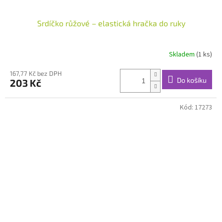
Srdíčko růžové – elastická hračka do ruky
Skladem
(1 ks)
Průměrné
hodnocení
produktu
167,77 Kč bez DPH
Do košíku
203 Kč
je
5,0
z
Kód:
17273
5
hvězdiček.