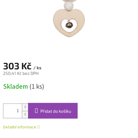
303 Kč
/ ks
250,41 Kč bez DPH
Měrná
Skladem
(1 ks)
cena:
Přidat do košíku
Detailní informace