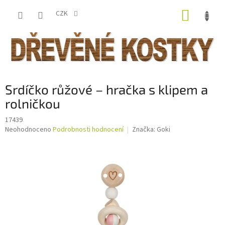
Přejít
NÁKUP
na
CZK
obsah
KOŠÍK
Srdíčko růžové – hračka s klipem a
rolničkou
17439
Průměrné
Neohodnoceno
Podrobnosti hodnocení
Značka:
Goki
hodnocení
produktu
je
0,0
z
5
hvězdiček.