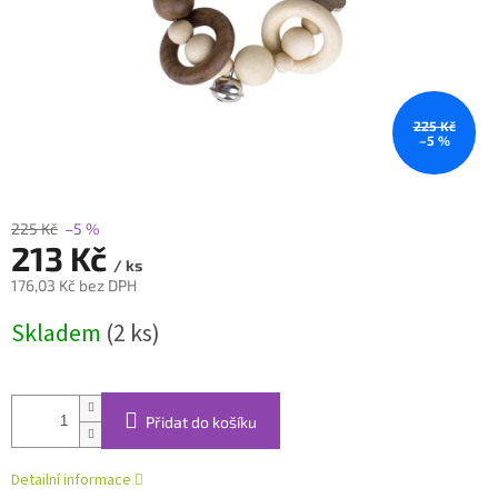
225 Kč
–5 %
225 Kč
–5 %
213 Kč
/ ks
176,03 Kč bez DPH
Měrná
Skladem
(2 ks)
cena:
Přidat do košíku
Detailní informace