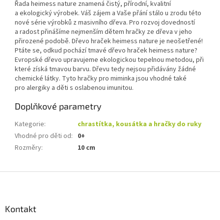
Řada heimess nature znamená čistý, přírodní, kvalitní
a ekologický výrobek. Váš zájem a Vaše přání stálo u zrodu této
nové série výrobků z masivního dřeva. Pro rozvoj dovedností
a radost přinášíme nejmenším dětem hračky ze dřeva v jeho
přirozené podobě. Dřevo hraček heimess nature je neošetřené!
Ptáte se, odkud pochází tmavé dřevo hraček heimess nature?
Evropské dřevo upravujeme ekologickou tepelnou metodou, při
které získá tmavou barvu. Dřevu tedy nejsou přidávány žádné
chemické látky. Tyto hračky pro miminka jsou vhodné také
pro alergiky a děti s oslabenou imunitou.
Doplňkové parametry
Kategorie
:
chrastítka, kousátka a hračky do ruky
Vhodné pro děti od
:
0+
Rozměry
:
10 cm
Z
á
p
a
Kontakt
t