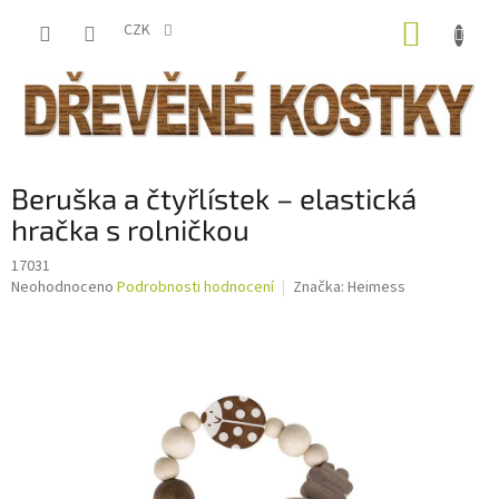
Přejít
NÁKUP
na
CZK
obsah
KOŠÍK
Beruška a čtyřlístek – elastická
hračka s rolničkou
17031
Průměrné
Neohodnoceno
Podrobnosti hodnocení
Značka:
Heimess
hodnocení
produktu
je
0,0
z
5
hvězdiček.