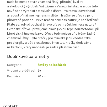
Řada heimess nature znamená čistý, přírodní, kvalitní
a ekologický výrobek. Váš zájem a Vaše přání stálo u zrodu této
nové série výrobků z masivního dřeva. Pro rozvoj dovedností
a radost přinášíme nejmenším dětem hračky ze dřeva v jeho
přirozené podobě. Dřevo hraček heimess nature je neošetřené!
Ptáte se, odkud pochází tmavé dřevo hraček heimess nature?
Evropské dřevo upravujeme ekologickou tepelnou metodou, při
které získá tmavou barvu. Dřevu tedy nejsou přidávány žádné
chemické látky. Tyto hračky pro miminka jsou vhodné také
pro alergiky a děti s oslabenou imunitou. Hračky dodáváme
na kartonu, který neobsahuje žádné plastové části.
Doplňkové parametry
Kategorie
:
řetězy na kočárek
Vhodné pro děti od
:
0+
Rozměry
:
40 cm
Z
á
p
a
Kontakt