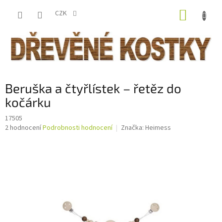
Přejít
NÁKUP
na
CZK
obsah
KOŠÍK
Beruška a čtyřlístek – řetěz do
kočárku
17505
Průměrné
2 hodnocení
Podrobnosti hodnocení
Značka:
Heimess
hodnocení
produktu
je
4,5
z
5
hvězdiček.