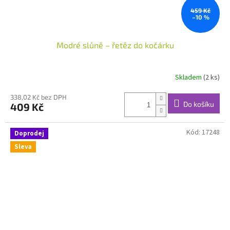
459 Kč
–10 %
Modré slůně – řetěz do kočárku
Skladem
(2 ks)
338,02 Kč bez DPH
Do košíku
409 Kč
Kód:
17248
Doprodej
Sleva