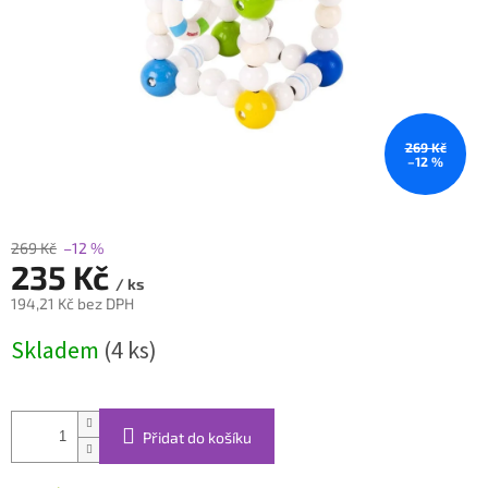
269 Kč
–12 %
269 Kč
–12 %
235 Kč
/ ks
194,21 Kč bez DPH
Měrná
Skladem
(4 ks)
cena:
Přidat do košíku