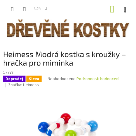
Přejít
NÁKUP
na
CZK
obsah
KOŠÍK
Heimess Modrá kostka s kroužky –
hračka pro miminka
17778
Průměrné
Neohodnoceno
Podrobnosti hodnocení
Doprodej
Sleva
hodnocení
Značka:
Heimess
produktu
je
0,0
z
5
hvězdiček.