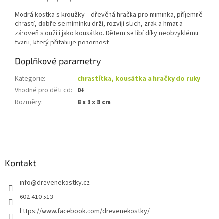
Modrá kostka s kroužky – dřevěná hračka pro miminka, příjemně
chrastí, dobře se miminku drží, rozvíjí sluch, zrak a hmat a
zároveň slouží i jako kousátko. Dětem se líbí díky neobvyklému
tvaru, který přitahuje pozornost.
Doplňkové parametry
Kategorie
:
chrastítka, kousátka a hračky do ruky
Vhodné pro děti od
:
0+
Rozměry
:
8 x 8 x 8 cm
Z
á
p
a
Kontakt
t
info
@
drevenekostky.cz
í
602 410 513
https://www.facebook.com/drevenekostky/