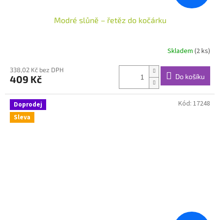
Modré slůně – řetěz do kočárku
Skladem
(2 ks)
338,02 Kč bez DPH
Do košíku
409 Kč
Kód:
17248
Doprodej
Sleva