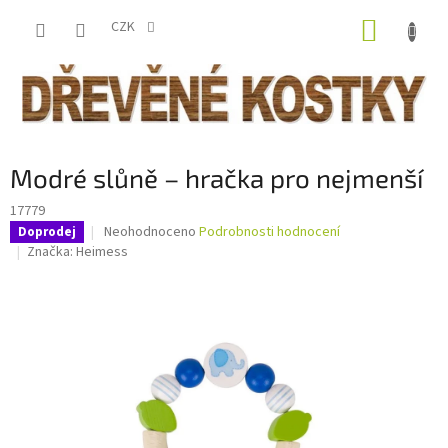
Přejít
NÁKUP
na
CZK
obsah
KOŠÍK
Modré slůně – hračka pro nejmenší
17779
Průměrné
Neohodnoceno
Podrobnosti hodnocení
Doprodej
hodnocení
Značka:
Heimess
produktu
je
0,0
z
5
hvězdiček.