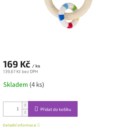
169 Kč
/ ks
139,67 Kč bez DPH
Měrná
Skladem
(4 ks)
cena:
Přidat do košíku
Detailní informace