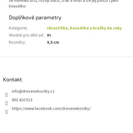
se miminku drží, rozvíjí sluch, zrak a hmat a lze jej použít i jako
kousátko.
Doplňkové parametry
Kategorie
:
chrastítka, kousátka a hračky do ruky
Vhodné pro děti od
:
0+
Rozměry
:
9,5 cm
Z
á
p
a
Kontakt
t
info
@
drevenekostky.cz
í
602 410 513
https://www.facebook.com/drevenekostky/