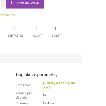
Přidat do košíku
informace
ZEPTAT SE
HLÍDAT
SDÍLET
Doplňkové parametry
gumičky a sponky do
Kategorie
:
vlasů
Vhodné pro
3+
děti od
:
Rozměry
:
6 x 4 cm