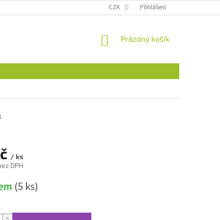
CZK
Přihlášení
NÁKUPNÍ
Prázdný košík
KOŠÍK
1
Kč
/ ks
 bez DPH
dem
(5 ks)