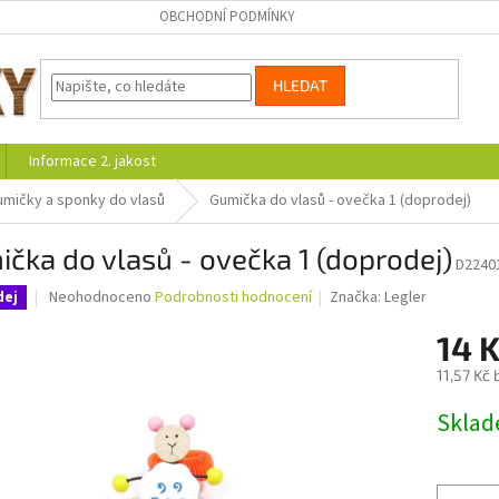
OBCHODNÍ PODMÍNKY
HLEDAT
Informace 2. jakost
umičky a sponky do vlasů
Gumička do vlasů - ovečka 1 (doprodej)
čka do vlasů - ovečka 1 (doprodej)
D2240
Průměrné
Neohodnoceno
Podrobnosti hodnocení
Značka:
Legler
dej
hodnocení
produktu
14 
je
11,57 Kč
0,0
z
Měrná
Skla
5
cena:
hvězdiček.