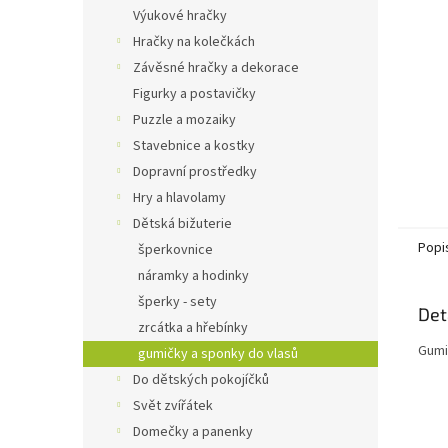
n
Výukové hračky
e
Hračky na kolečkách
l
Závěsné hračky a dekorace
Figurky a postavičky
Puzzle a mozaiky
Stavebnice a kostky
Dopravní prostředky
Hry a hlavolamy
Dětská bižuterie
Popi
šperkovnice
náramky a hodinky
šperky - sety
Det
zrcátka a hřebínky
Gumi
gumičky a sponky do vlasů
Do dětských pokojíčků
Svět zvířátek
Domečky a panenky