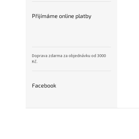
Přijímáme online platby
Doprava zdarma za objednávku od 3000
Kč.
Facebook
Z
á
p
a
t