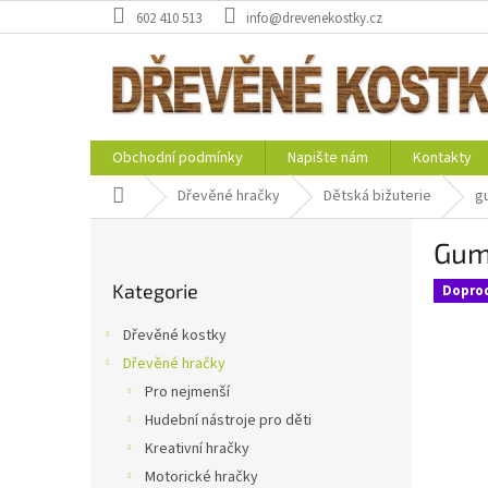
Přejít
602 410 513
info@drevenekostky.cz
na
obsah
Obchodní podmínky
Napište nám
Kontakty
Domů
Dřevěné hračky
Dětská bižuterie
g
P
Gumi
o
Přeskočit
s
Kategorie
kategorie
Dopro
t
r
Dřevěné kostky
a
Dřevěné hračky
n
Pro nejmenší
n
í
Hudební nástroje pro děti
p
Kreativní hračky
a
Motorické hračky