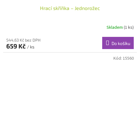
Hrací skříňka – Jednorožec
Skladem
(1 ks)
Průměrné
hodnocení
produktu
544,63 Kč bez DPH
Do košíku
659 Kč
je
/ ks
5,0
z
Kód:
15560
5
hvězdiček.