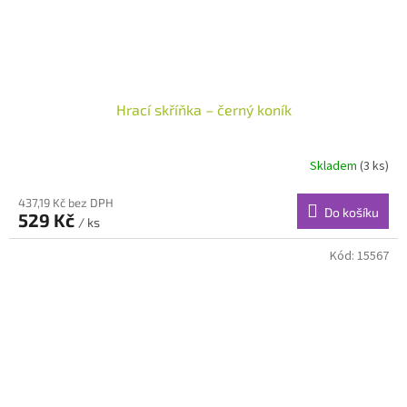
Hrací skříňka – černý koník
Skladem
(3 ks)
437,19 Kč bez DPH
Do košíku
529 Kč
/ ks
Kód:
15567