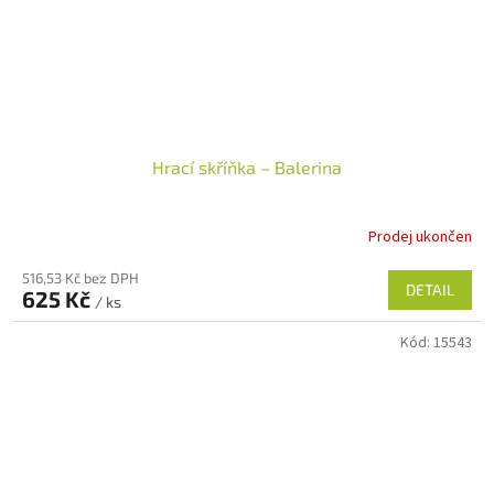
Hrací skříňka – Balerina
Prodej ukončen
Průměrné
hodnocení
516,53 Kč bez DPH
produktu
DETAIL
625 Kč
je
/ ks
4,3
Kód:
15543
z
5
hvězdiček.