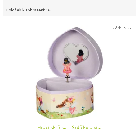
Položek k zobrazení:
16
V
Kód:
15563
ý
p
i
s
p
r
o
d
u
k
t
ů
Hrací skříňka – Srdíčko a víla