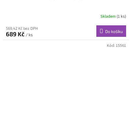
Skladem
(1 ks)
Průměrné
hodnocení
produktu
569,42 Kč bez DPH
Do košíku
689 Kč
je
/ ks
5,0
z
Kód:
15561
5
hvězdiček.