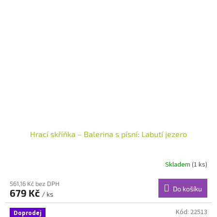
Hrací skříňka – Balerina s písní: Labutí jezero
Skladem
(1 ks)
Průměrné
hodnocení
produktu
561,16 Kč bez DPH
Do košíku
679 Kč
je
/ ks
3,1
z
Kód:
22513
Doprodej