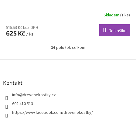
Skladem
(1 ks)
516,53 Kč bez DPH
Do košíku
625 Kč
/ ks
16
položek celkem
O
v
l
Z
á
á
d
p
a
a
Kontakt
c
t
í
info
@
drevenekostky.cz
í
p
r
602 410 513
v
https://www.facebook.com/drevenekostky/
k
y
v
ý