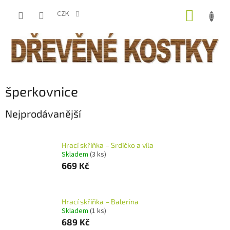
Přejít
NÁKUP
na
CZK
obsah
KOŠÍK
šperkovnice
Nejprodávanější
Hrací skříňka – Srdíčko a víla
Skladem
(3 ks)
669 Kč
Hrací skříňka – Balerina
Skladem
(1 ks)
689 Kč