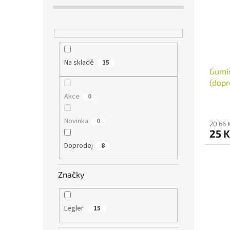
Na skladě
15
Gumič
(dopr
Akce
0
Novinka
0
20,66 
25 
Doprodej
8
Značky
Legler
15