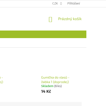
CZK
Přihlášení
NÁKUPNÍ
Prázdný košík
KOŠÍK
 -
Gumička do vlasů -
j)
žabka 1 (doprodej)
Skladem
(6 ks)
14 Kč