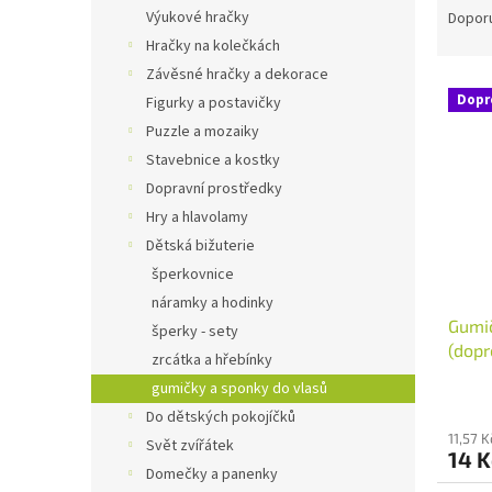
n
a
Výukové hračky
Dopor
e
z
Hračky na kolečkách
l
e
Závěsné hračky a dekorace
V
n
Dopr
Figurky a postavičky
ý
í
Puzzle a mozaiky
p
p
i
r
Stavebnice a kostky
s
o
Dopravní prostředky
p
d
Hry a hlavolamy
r
u
Dětská bižuterie
o
k
šperkovnice
d
t
náramky a hodinky
u
ů
Gumič
k
šperky - sety
(dopr
t
zrcátka a hřebínky
ů
gumičky a sponky do vlasů
Do dětských pokojíčků
11,57 
Svět zvířátek
14 
Domečky a panenky