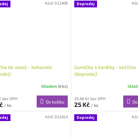
Kód:
D22408
Kó
odej
Doprodej
ka do vlasů - kohoutek
Gumička s korálky - kočička
odej)
(doprodej)
Skladem
(6 ks)
Skla
Kč bez DPH
20,66 Kč bez DPH
Do košíku
Do
Kč
25 Kč
/ ks
/ ks
Kód:
D22414
Kó
odej
Doprodej