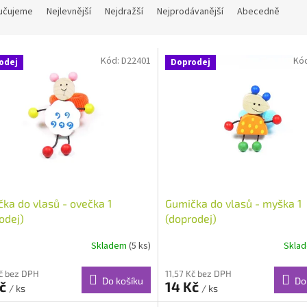
učujeme
Nejlevnější
Nejdražší
Nejprodávanější
Abecedně
Kód:
D22401
Kó
odej
Doprodej
ka do vlasů - ovečka 1
Gumička do vlasů - myška 1
odej)
(doprodej)
Skladem
(5 ks)
Skla
Kč bez DPH
11,57 Kč bez DPH
Do košíku
Do
Kč
14 Kč
/ ks
/ ks