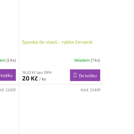
Sponka do vlasů - rybka červená
dem
(2 ks)
Skladem
(7 ks)
16,53 Kč bez DPH
 košíku
Do košíku
20 Kč
/ ks
ód:
22425
Kód:
22439