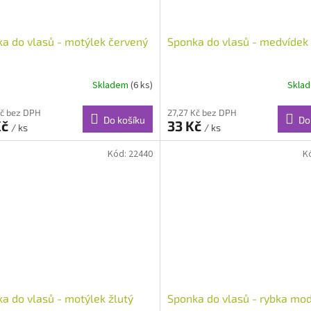
a do vlasů - motýlek červený
Sponka do vlasů - medvídek
Skladem
(6 ks)
Skla
Kč bez DPH
27,27 Kč bez DPH
Do košíku
Do
Kč
33 Kč
/ ks
/ ks
Kód:
22440
K
a do vlasů - motýlek žlutý
Sponka do vlasů - rybka mo