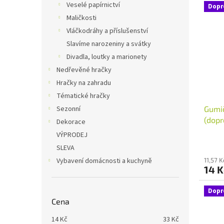
Veselé papírnictví
Dopr
Maličkosti
Vláčkodráhy a příslušenství
Slavíme narozeniny a svátky
Divadla, loutky a marionety
Nedřevěné hračky
Hračky na zahradu
Tématické hračky
Sezonní
Gumič
(dopr
Dekorace
VÝPRODEJ
SLEVA
Vybavení domácnosti a kuchyně
11,57 
14 
Dopr
Cena
14
Kč
33
Kč