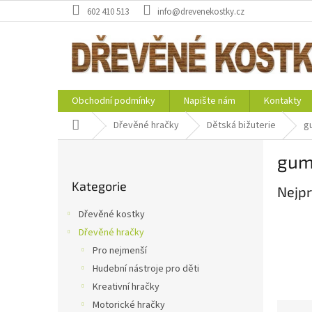
Přejít
602 410 513
info@drevenekostky.cz
na
obsah
Obchodní podmínky
Napište nám
Kontakty
Domů
Dřevěné hračky
Dětská bižuterie
g
P
gum
o
Přeskočit
s
Kategorie
kategorie
Nejpr
t
r
Dřevěné kostky
a
Dřevěné hračky
n
Pro nejmenší
n
í
Hudební nástroje pro děti
p
Kreativní hračky
a
Motorické hračky
Ř