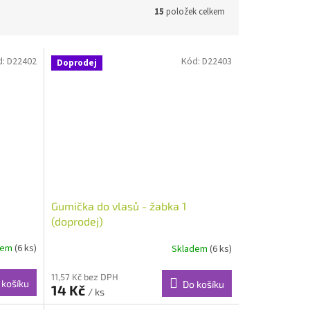
15
položek celkem
d:
D22402
Kód:
D22403
Doprodej
Gumička do vlasů - žabka 1
(doprodej)
dem
(6 ks)
Skladem
(6 ks)
11,57 Kč bez DPH
 košíku
Do košíku
14 Kč
/ ks