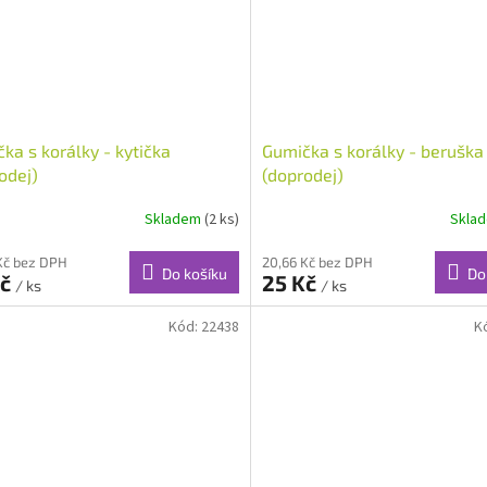
ka s korálky - kytička
Gumička s korálky - beruška
odej)
(doprodej)
Skladem
(2 ks)
Skla
Kč bez DPH
20,66 Kč bez DPH
Do košíku
Do
Kč
25 Kč
/ ks
/ ks
Kód:
22438
K