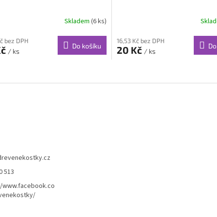
Skladem
(6 ks)
Skla
Kč bez DPH
16,53 Kč bez DPH
Do košíku
Do
Kč
20 Kč
/ ks
/ ks
O
v
l
á
d
a
c
í
p
r
drevenekostky.cz
v
0 513
k
y
//www.facebook.co
v
venekostky/
ý
p