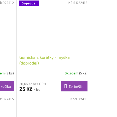
d:
D22412
Kód:
D22413
Doprodej
Gumička s korálky - myška
(doprodej)
dem
(3 ks)
Skladem
(5 ks)
20,66 Kč bez DPH
 košíku
Do košíku
25 Kč
/ ks
d:
D22415
Kód:
22435