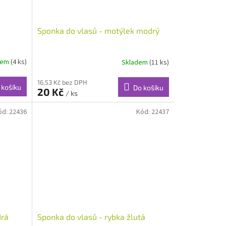
Sponka do vlasů - motýlek modrý
dem
(4 ks)
Skladem
(11 ks)
16,53 Kč bez DPH
 košíku
Do košíku
20 Kč
/ ks
ód:
22436
Kód:
22437
drá
Sponka do vlasů - rybka žlutá