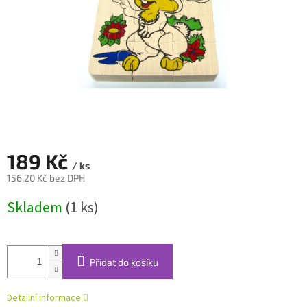
189 Kč
/ ks
156,20 Kč bez DPH
Měrná
Skladem
(1 ks)
cena:
Přidat do košíku
Detailní informace