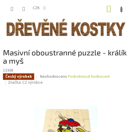
Přejít
NÁKUP
na
CZK
obsah
KOŠÍK
Masivní oboustranné puzzle - králík
a myš
13308
Průměrné
Neohodnoceno
Podrobnosti hodnocení
Český výrobek
hodnocení
Značka:
CZ výrobce
produktu
je
0,0
z
5
hvězdiček.