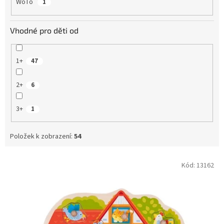
WoTo
1
Vhodné pro děti od
1+
47
2+
6
3+
1
Položek k zobrazení:
54
V
Kód:
13162
ý
p
i
s
p