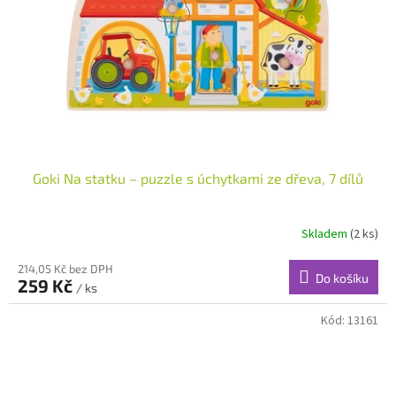
r
o
d
u
k
t
ů
Goki Na statku – puzzle s úchytkami ze dřeva, 7 dílů
Skladem
(2 ks)
214,05 Kč bez DPH
Do košíku
259 Kč
/ ks
Kód:
13161