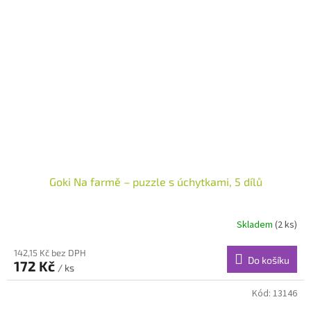
Goki Na farmě – puzzle s úchytkami, 5 dílů
Skladem
(2 ks)
142,15 Kč bez DPH
Do košíku
172 Kč
/ ks
Kód:
13146