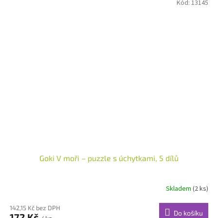
Kód:
13145
Goki V moři – puzzle s úchytkami, 5 dílů
Skladem
(2 ks)
142,15 Kč bez DPH
Do košíku
172 Kč