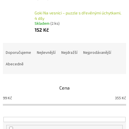
Goki Na vesnici – puzzle s dřevěnými úchytkami,
4 díly
Skladem
(2 ks)
152 Kč
Ř
a
Doporučujeme
Nejlevnější
Nejdražší
Nejprodávanější
z
e
Abecedně
n
í
p
Cena
r
o
99
Kč
355
Kč
d
u
k
t
ů