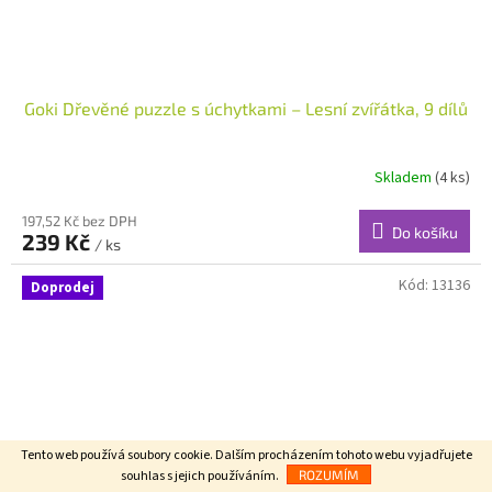
Goki Dřevěné puzzle s úchytkami – Lesní zvířátka, 9 dílů
Skladem
(4 ks)
197,52 Kč bez DPH
Do košíku
239 Kč
/ ks
Kód:
13136
Doprodej
Tento web používá soubory cookie. Dalším procházením tohoto webu vyjadřujete
souhlas s jejich používáním.
ROZUMÍM