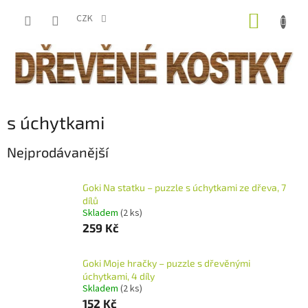
Přejít
NÁKUP
na
CZK
obsah
KOŠÍK
s úchytkami
Nejprodávanější
Goki Na statku – puzzle s úchytkami ze dřeva, 7
dílů
Skladem
(2 ks)
259 Kč
Goki Moje hračky – puzzle s dřevěnými
úchytkami, 4 díly
Skladem
(2 ks)
152 Kč