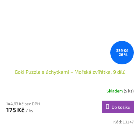
239 Kč
–26 %
Goki Puzzle s úchytkami – Mořská zvířátka, 9 dílů
Skladem
(5 ks)
144,63 Kč bez DPH
Do košíku
175 Kč
/ ks
Kód:
13147