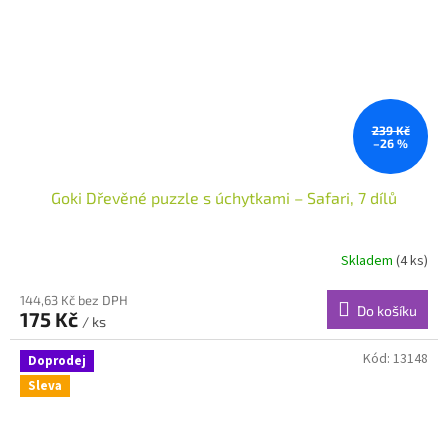
239 Kč
–26 %
Goki Dřevěné puzzle s úchytkami – Safari, 7 dílů
Skladem
(4 ks)
144,63 Kč bez DPH
Do košíku
175 Kč
/ ks
Kód:
13148
Doprodej
Sleva