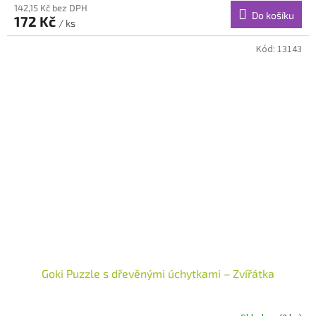
142,15 Kč bez DPH
Do košíku
172 Kč
/ ks
Kód:
13143
Goki Puzzle s dřevěnými úchytkami – Zvířátka