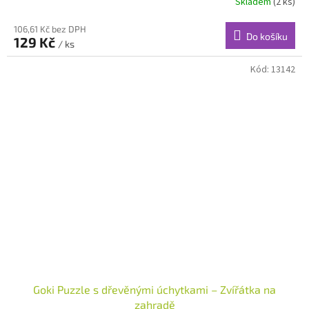
Skladem
(2 ks)
106,61 Kč bez DPH
Do košíku
129 Kč
/ ks
Kód:
13142
Goki Puzzle s dřevěnými úchytkami – Zvířátka na
zahradě