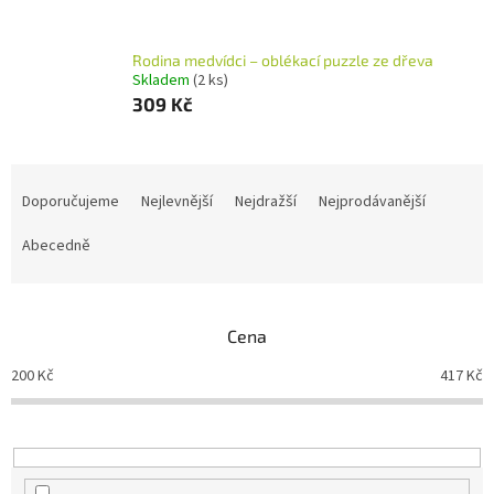
Rodina medvídci – oblékací puzzle ze dřeva
Skladem
(2 ks)
309 Kč
Ř
a
Doporučujeme
Nejlevnější
Nejdražší
Nejprodávanější
z
e
Abecedně
n
í
p
Cena
r
o
200
Kč
417
Kč
d
u
k
t
ů