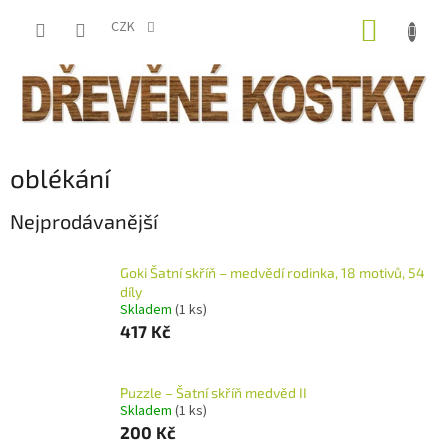
Přejít
NÁKUP
na
CZK
obsah
KOŠÍK
oblékání
Nejprodávanější
Goki Šatní skříň – medvědí rodinka, 18 motivů, 54
díly
Skladem
(1 ks)
417 Kč
Puzzle – Šatní skříň medvěd II
Skladem
(1 ks)
200 Kč