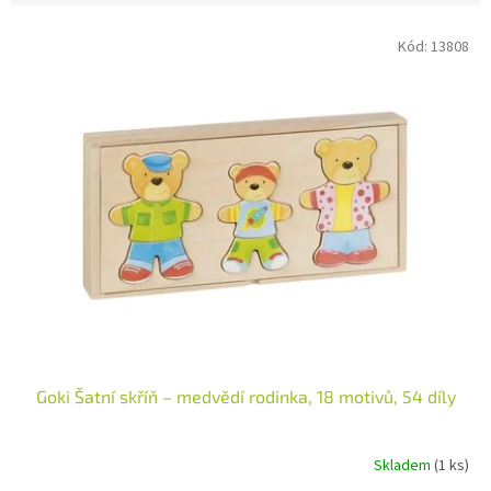
V
Kód:
13808
ý
p
i
s
p
r
o
d
u
k
t
ů
Goki Šatní skříň – medvědí rodinka, 18 motivů, 54 díly
Skladem
(1 ks)