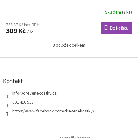
Skladem
(2 ks)
255,37 Kč bez DPH
Do košíku
309 Kč
/ ks
3
položek celkem
O
v
l
Z
á
á
d
p
a
a
Kontakt
c
t
í
info
@
drevenekostky.cz
í
p
r
602 410 513
v
https://www.facebook.com/drevenekostky/
k
y
v
ý
p