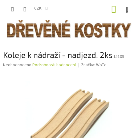
Přejít
NÁKUP
na
CZK
obsah
KOŠÍK
Koleje k nádraží - nadjezd, 2ks
15109
Průměrné
Neohodnoceno
Podrobnosti hodnocení
Značka:
WoTo
hodnocení
produktu
je
0,0
z
5
hvězdiček.