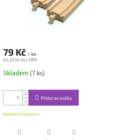
79 Kč
/ ks
65,29 Kč bez DPH
Měrná
Skladem
(7 ks)
cena:
Přidat do košíku
Detailní informace