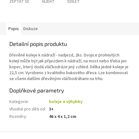
ZEPTAT SE
HLÍDAT
SDÍLET
Popis
Diskuze
Detailní popis produktu
Dřevěné koleje k nádraží - nadjezd, 2ks. Dvojice prohnutých
kolejí může být jak přijezdem k nádraží, na most nebo třeba jen
kopec, který dodá vláčkodráze jiný vzhled. Délka jedné koleje je
22,5 cm. Vyrobeno z kvalitního bukového dřeva. Lze kombinovat
se všemi dalšími dřevěnými vláčkodráhami na trhu.
Doplňkové parametry
Kategorie
:
koleje a výhybky
Vhodné pro děti od
:
3+
Rozměry
:
46 x 4 x 1,2 cm
Z