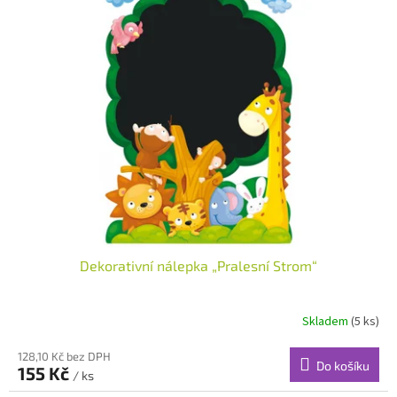
p
i
s
p
r
o
d
u
k
t
ů
Dekorativní nálepka „Pralesní Strom“
Skladem
(5 ks)
128,10 Kč bez DPH
Do košíku
155 Kč
/ ks