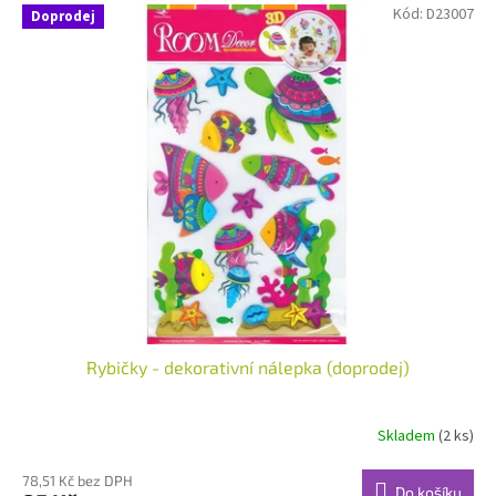
Kód:
D23007
Doprodej
Rybičky - dekorativní nálepka (doprodej)
Skladem
(2 ks)
78,51 Kč bez DPH
Do košíku