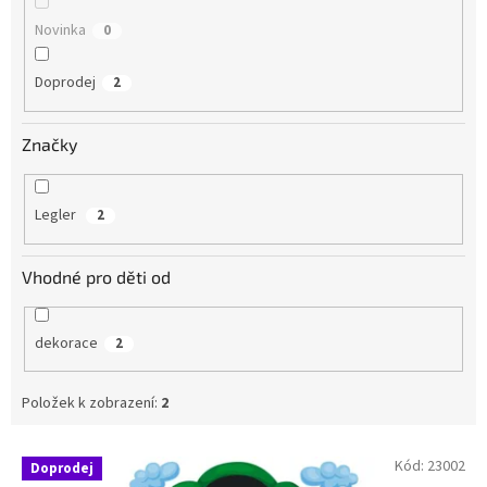
Novinka
0
Doprodej
2
Značky
Legler
2
Vhodné pro děti od
dekorace
2
Položek k zobrazení:
2
V
Kód:
23002
Doprodej
ý