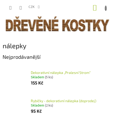
Přejít
NÁKUP
na
CZK
obsah
KOŠÍK
nálepky
Nejprodávanější
Dekorativní nálepka „Pralesní Strom“
Skladem
(5 ks)
155 Kč
Rybičky - dekorativní nálepka (doprodej)
Skladem
(2 ks)
95 Kč