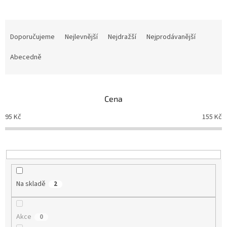
Ř
a
Doporučujeme
Nejlevnější
Nejdražší
Nejprodávanější
z
e
Abecedně
n
í
p
Cena
r
o
95
Kč
155
Kč
d
u
k
t
ů
Na skladě
2
Akce
0