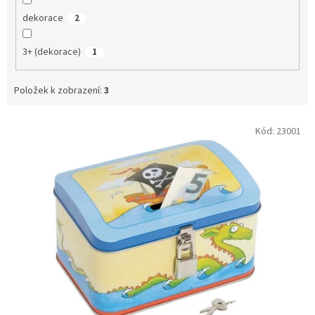
dekorace
2
3+ (dekorace)
1
Položek k zobrazení:
3
V
Kód:
23001
ý
p
i
s
p
r
o
d
u
k
t
ů