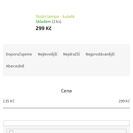
Stolní lampa - kulatá
Skladem
(2 ks)
299 Kč
Ř
a
Doporučujeme
Nejlevnější
Nejdražší
Nejprodávanější
z
e
Abecedně
n
í
p
Cena
r
o
135
Kč
299
Kč
d
u
k
t
ů