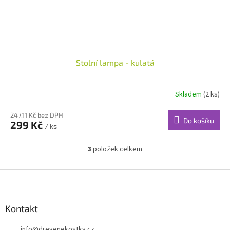
Stolní lampa - kulatá
Skladem
(2 ks)
247,11 Kč bez DPH
Do košíku
299 Kč
/ ks
3
položek celkem
O
v
l
Z
á
á
d
p
a
a
Kontakt
c
t
í
info
@
drevenekostky.cz