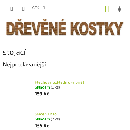
Přejít
NÁKUP
na
CZK
obsah
KOŠÍK
stojací
Nejprodávanější
Plechová pokladnička pirát
Skladem
(1 ks)
159 Kč
Svícen Thilo
Skladem
(2 ks)
135 Kč