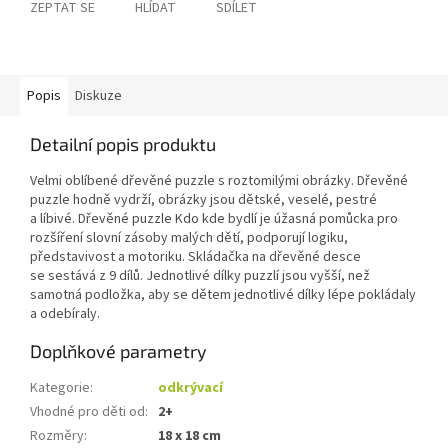
ZEPTAT SE
HLÍDAT
SDÍLET
Popis
Diskuze
Detailní popis produktu
Velmi oblíbené dřevěné puzzle s roztomilými obrázky. Dřevěné
puzzle hodně vydrží, obrázky jsou dětské, veselé, pestré
a líbivé. Dřevěné puzzle Kdo kde bydlí je úžasná pomůcka pro
rozšíření slovní zásoby malých dětí, podporují logiku,
představivost a motoriku. Skládačka na dřevěné desce
se sestává z 9 dílů. Jednotlivé dílky puzzlí jsou vyšší, než
samotná podložka, aby se dětem jednotlivé dílky lépe pokládaly
a odebíraly.
Doplňkové parametry
Kategorie
:
odkrývací
Vhodné pro děti od
:
2+
Rozměry
:
18 x 18 cm