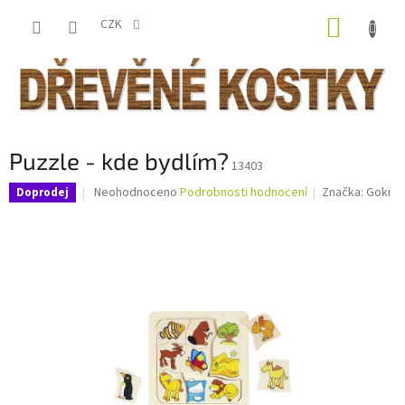
Přejít
NÁKUP
na
CZK
obsah
KOŠÍK
Puzzle - kde bydlím?
13403
Průměrné
Neohodnoceno
Podrobnosti hodnocení
Značka:
Goki
Doprodej
hodnocení
produktu
je
0,0
z
5
hvězdiček.