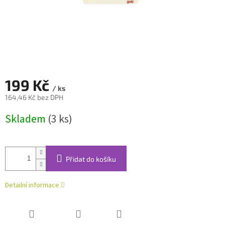
199 Kč
/ ks
164,46 Kč bez DPH
Měrná
Skladem
(3 ks)
cena:
Přidat do košíku
Detailní informace