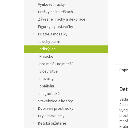
n
Výukové hračky
e
Hračky na kolečkách
l
Závěsné hračky a dekorace
Figurky a postavičky
Puzzle a mozaiky
s úchytkami
odkrývací
klasické
pro malé i nejmenší
Popi
vícevrstvé
mozaiky
oblékání
Det
magnetické
Sada
Stavebnice a kostky
šablo
Dopravní prostředky
vynd
ploc
Hry a hlavolamy
množ
Dětská bižuterie
krab