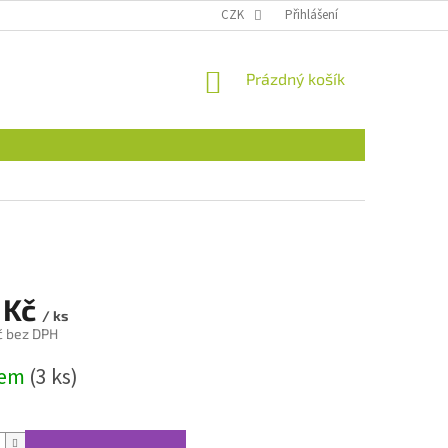
CZK
Přihlášení
NÁKUPNÍ
Prázdný košík
KOŠÍK
 Kč
/ ks
č bez DPH
dem
(3 ks)