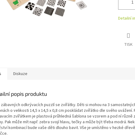
Detailní 
TISK
s
Diskuze
ailní popis produktu
 zábavných odkrývacích puzzlí se zvířátky. Děti si mohou na 3 samostatnýc
nách o velikosti 14,5 x 14,5 x 0,8 cm poskládat zvířátko dle svého uvážení.
avacím zvířátkem je plastová průhledná šablona se vzorem a pod ní různě
hy. Pak může mít např. zebra svojí hlavu, tečky a může být třeba modrá. N
ství kombinací bude vaše děti dlouho bavit. Vše je umístěno v hezké dřev
ičce.