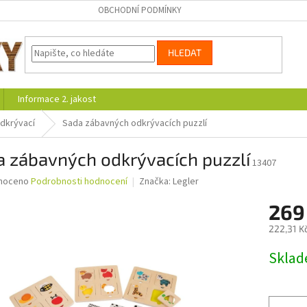
OBCHODNÍ PODMÍNKY
HLEDAT
Informace 2. jakost
dkrývací
Sada zábavných odkrývacích puzzlí
a zábavných odkrývacích puzzlí
13407
né
noceno
Podrobnosti hodnocení
Značka:
Legler
ní
269
u
222,31 K
Měrná
Skla
cena:
ek.