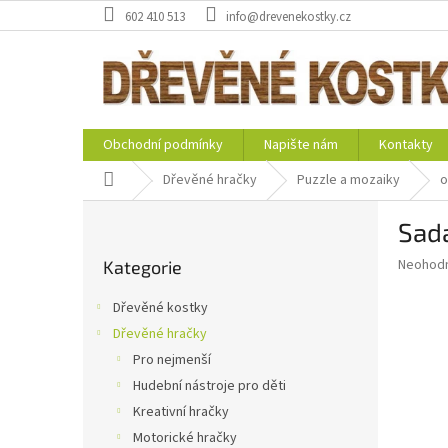
Přejít
602 410 513
info@drevenekostky.cz
na
obsah
Obchodní podmínky
Napište nám
Kontakty
Domů
Dřevěné hračky
Puzzle a mozaiky
o
P
Sad
o
Přeskočit
s
Průměr
Neohod
Kategorie
kategorie
t
hodnoce
r
produkt
Dřevěné kostky
a
je
Dřevěné hračky
0,0
n
z
Pro nejmenší
n
5
í
Hudební nástroje pro děti
hvězdič
p
Kreativní hračky
a
Motorické hračky