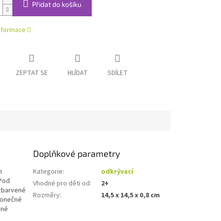
Přidat do košíku
informace
ZEPTAT SE
HLÍDAT
SDÍLET
Doplňkové parametry
h
Kategorie
:
odkrývací
 Pod
Vhodné pro děti od
:
2+
 zbarvené
Rozměry
:
14,5 x 14,5 x 0,8 cm
ekonečné
ěné