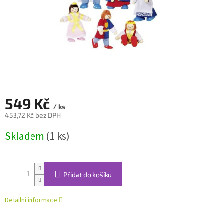
549 Kč
/ ks
453,72 Kč bez DPH
Měrná
Skladem
(1 ks)
cena:
Přidat do košíku
Detailní informace