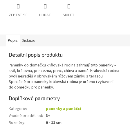
ZEPTAT SE
HLÍDAT
SDÍLET
Popis
Diskuze
Detailní popis produktu
Panenky do domečku královská rodina zahrnují tyto panenky –
král, královna, princezna, princ, chůva a panoš. Královská rodina
bydlí nejraději v obrovském růžovém zámku s terasou.
Speciálně pro panenky královská rodina je určeno i vybavení
do domečku pro panenky.
Doplňkové parametry
Kategorie
:
panenky a panáčci
Vhodné pro děti od
:
3+
Rozměry
:
9 - 11 cm