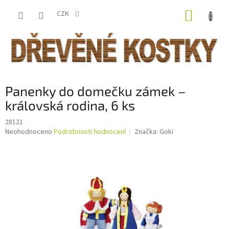
Přejít
NÁKUP
na
CZK
obsah
KOŠÍK
Panenky do domečku zámek –
královská rodina, 6 ks
28121
Průměrné
Neohodnoceno
Podrobnosti hodnocení
Značka:
Goki
hodnocení
produktu
je
0,0
z
5
hvězdiček.