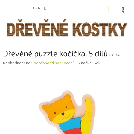
Přejít
NÁKUP
na
CZK
obsah
KOŠÍK
Dřevěné puzzle kočička, 5 dílů
13134
Průměrné
Neohodnoceno
Podrobnosti hodnocení
Značka:
Goki
hodnocení
produktu
je
0,0
z
5
hvězdiček.