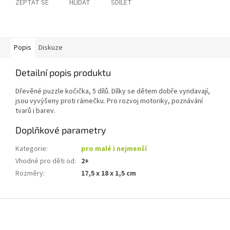
ZEPTAT SE
HLÍDAT
SDÍLET
Popis
Diskuze
Detailní popis produktu
Dřevěné puzzle kočička, 5 dílů. Dílky se dětem dobře vyndavají,
jsou vyvýšeny proti rámečku. Pro rozvoj motoriky, poznávání
tvarů i barev.
Doplňkové parametry
Kategorie
:
pro malé i nejmenší
Vhodné pro děti od
:
2+
Rozměry
:
17,5 x 18 x 1,5 cm
Z
á
p