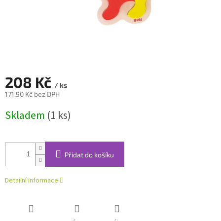
208 Kč
/ ks
171,90 Kč bez DPH
Měrná
Skladem
(1 ks)
cena:
Přidat do košíku
Detailní informace