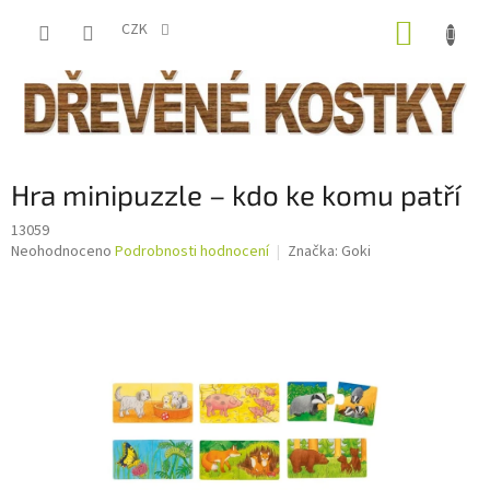
Přejít
NÁKUP
na
CZK
obsah
KOŠÍK
Hra minipuzzle – kdo ke komu patří
13059
Průměrné
Neohodnoceno
Podrobnosti hodnocení
Značka:
Goki
hodnocení
produktu
je
0,0
z
5
hvězdiček.