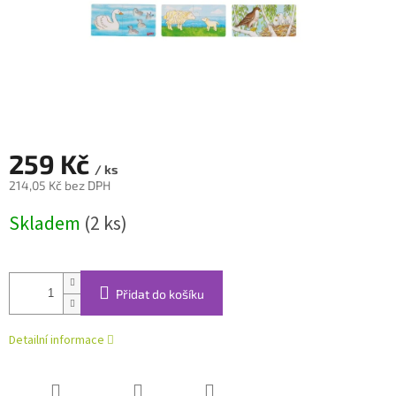
259 Kč
/ ks
214,05 Kč bez DPH
Měrná
Skladem
(2 ks)
cena:
Přidat do košíku
Detailní informace