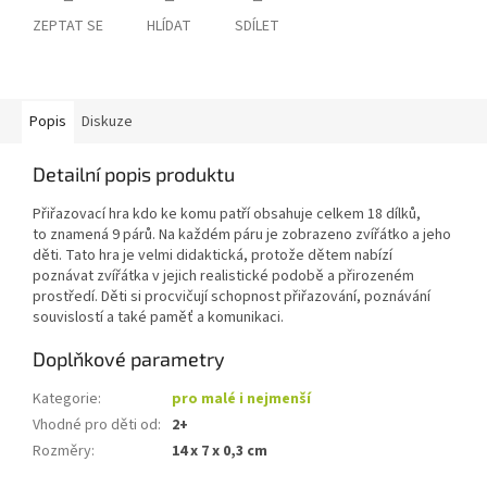
ZEPTAT SE
HLÍDAT
SDÍLET
Popis
Diskuze
Detailní popis produktu
Přiřazovací hra kdo ke komu patří obsahuje celkem 18 dílků,
to znamená 9 párů. Na každém páru je zobrazeno zvířátko a jeho
děti. Tato hra je velmi didaktická, protože dětem nabízí
poznávat zvířátka v jejich realistické podobě a přirozeném
prostředí. Děti si procvičují schopnost přiřazování, poznávání
souvislostí a také paměť a komunikaci.
Doplňkové parametry
Kategorie
:
pro malé i nejmenší
Vhodné pro děti od
:
2+
Rozměry
:
14 x 7 x 0,3 cm