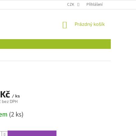
CZK
Přihlášení
NÁKUPNÍ
Prázdný košík
KOŠÍK
 Kč
/ ks
č bez DPH
dem
(2 ks)