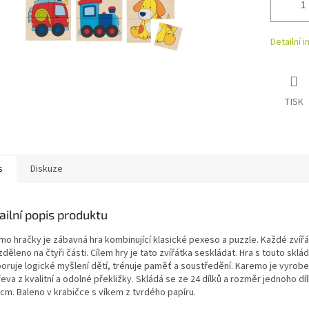
Detailní 
TISK
s
Diskuze
ailní popis produktu
mo hračky je zábavná hra kombinující klasické pexeso a puzzle. Každé zvíř
zděleno na čtyři části. Cílem hry je tato zvířátka seskládat. Hra s touto skl
oruje logické myšlení dětí, trénuje paměť a soustředění. Karemo je vyrob
eva z kvalitní a odolné překližky. Skládá se ze 24 dílků a rozměr jednoho díl
 cm. Baleno v krabičce s víkem z tvrdého papíru.