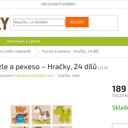
OBCHODNÍ PODMÍNKY
HLEDAT
Informace 2. jakost
ro malé i nejmenší
Puzzle a pexeso – Hračky, 24 dílů
le a pexeso – Hračky, 24 dílů
13139
né
noceno
Podrobnosti hodnocení
Značka:
Goki
ní
189
u
156,20 K
Měrná
Skla
cena:
ek.