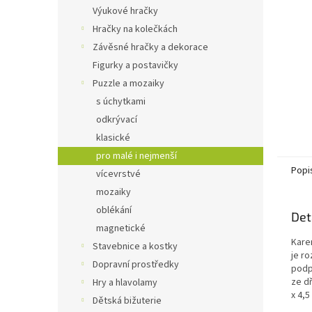
n
Výukové hračky
e
Hračky na kolečkách
l
Závěsné hračky a dekorace
Figurky a postavičky
Puzzle a mozaiky
s úchytkami
odkrývací
klasické
pro malé i nejmenší
Popi
vícevrstvé
mozaiky
oblékání
Det
magnetické
Kare
Stavebnice a kostky
je ro
Dopravní prostředky
podp
ze dř
Hry a hlavolamy
x 4,5
Dětská bižuterie