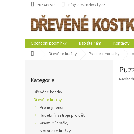
Přejít
602 410 513
info@drevenekostky.cz
na
obsah
Obchodní podmínky
Napište nám
Kontakty
Domů
Dřevěné hračky
Puzzle a mozaiky
p
P
Puzz
o
Přeskočit
s
Průměr
Neohod
Kategorie
kategorie
t
hodnoce
r
produkt
Dřevěné kostky
a
je
Dřevěné hračky
0,0
n
z
Pro nejmenší
n
5
í
Hudební nástroje pro děti
hvězdič
p
Kreativní hračky
a
Motorické hračky