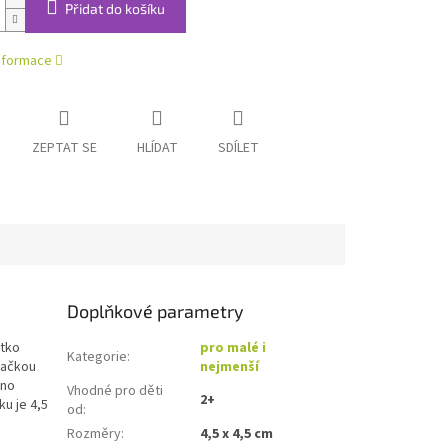
Přidat do košíku
informace
ZEPTAT SE
HLÍDAT
SDÍLET
Doplňkové parametry
átko
pro malé i
Kategorie
:
ádačkou
nejmenší
eno
Vhodné pro děti
2+
ku je 4,5
od
:
Rozměry
:
4,5 x 4,5 cm