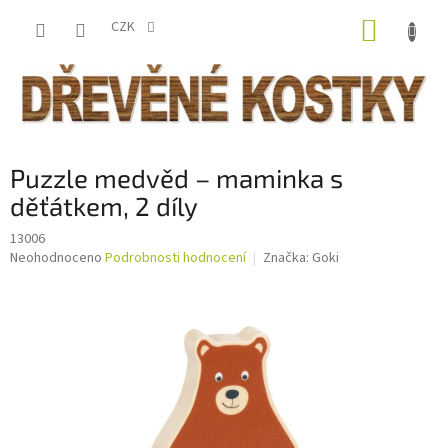
Přejít
NÁKUP
na
CZK
obsah
KOŠÍK
Puzzle medvěd – maminka s
děťátkem, 2 díly
13006
Průměrné
Neohodnoceno
Podrobnosti hodnocení
Značka:
Goki
hodnocení
produktu
je
0,0
z
5
hvězdiček.