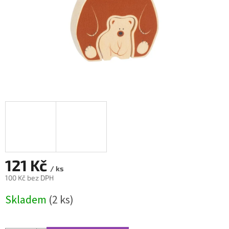
121 Kč
/ ks
100 Kč bez DPH
Měrná
Skladem
(2 ks)
cena: