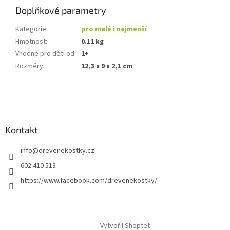
Doplňkové parametry
Kategorie
:
pro malé i nejmenší
Hmotnost
:
0.11 kg
Vhodné pro děti od
:
1+
Rozměry
:
12,3 x 9 x 2,1 cm
Z
á
p
a
Kontakt
t
info
@
drevenekostky.cz
í
602 410 513
https://www.facebook.com/drevenekostky/
Vytvořil Shoptet