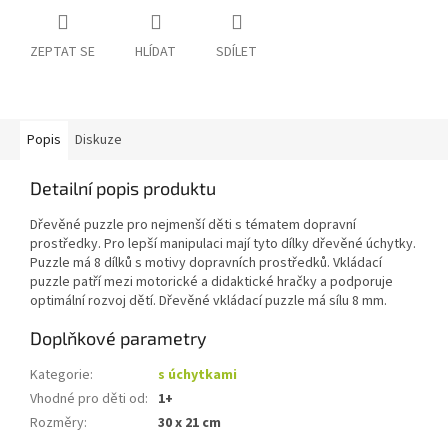
ZEPTAT SE
HLÍDAT
SDÍLET
Popis
Diskuze
Detailní popis produktu
Dřevěné puzzle pro nejmenší děti s tématem dopravní
prostředky. Pro lepší manipulaci mají tyto dílky dřevěné úchytky.
Puzzle má 8 dílků s motivy dopravních prostředků. Vkládací
puzzle patří mezi motorické a didaktické hračky a podporuje
optimální rozvoj dětí. Dřevěné vkládací puzzle má sílu 8 mm.
Doplňkové parametry
Kategorie
:
s úchytkami
Vhodné pro děti od
:
1+
Rozměry
:
30 x 21 cm