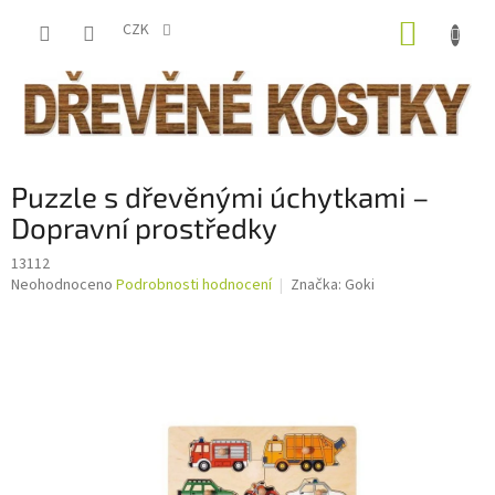
Přejít
NÁKUP
na
CZK
obsah
KOŠÍK
Puzzle s dřevěnými úchytkami –
Dopravní prostředky
13112
Průměrné
Neohodnoceno
Podrobnosti hodnocení
Značka:
Goki
hodnocení
produktu
je
0,0
z
5
hvězdiček.