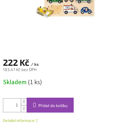
222 Kč
/ ks
183,47 Kč bez DPH
Měrná
Skladem
(1 ks)
cena:
Přidat do košíku
Detailní informace