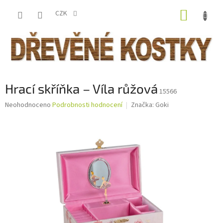
Přejít
NÁKUP
na
CZK
obsah
KOŠÍK
Hrací skříňka – Víla růžová
15566
Průměrné
Neohodnoceno
Podrobnosti hodnocení
Značka:
Goki
hodnocení
produktu
je
0,0
z
5
hvězdiček.