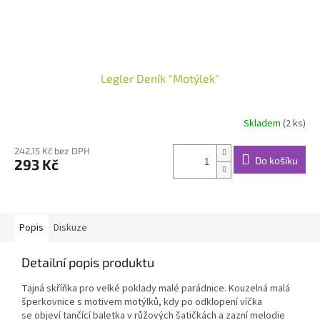
Legler Deník "Motýlek"
Skladem
(2 ks)
242,15 Kč bez DPH
Do košíku
293 Kč
Popis
Diskuze
Detailní popis produktu
Tajná skříňka pro velké poklady malé parádnice. Kouzelná malá
šperkovnice s motivem motýlků, kdy po odklopení víčka
se objeví tančící baletka v růžových šatičkách a zazní melodie