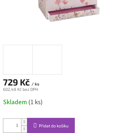
729 Kč
/ ks
602,48 Kč bez DPH
Měrná
Skladem
(1 ks)
cena:
Přidat do košíku