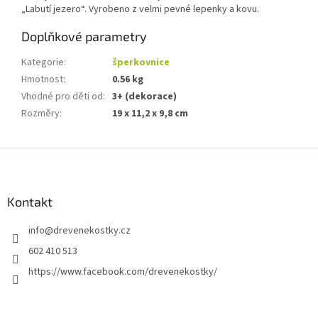
„Labutí jezero“. Vyrobeno z velmi pevné lepenky a kovu.
Doplňkové parametry
Kategorie
:
šperkovnice
Hmotnost
:
0.56 kg
Vhodné pro děti od
:
3+ (dekorace)
Rozměry
:
19 x 11,2 x 9,8 cm
Z
á
p
a
Kontakt
t
info
@
drevenekostky.cz
í
602 410 513
https://www.facebook.com/drevenekostky/