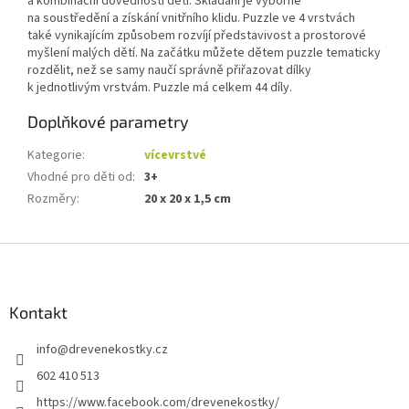
a kombinační dovednosti dětí. Skládání je výborné
na soustředění a získání vnitřního klidu. Puzzle ve 4 vrstvách
také vynikajícím způsobem rozvíjí představivost a prostorové
myšlení malých dětí. Na začátku můžete dětem puzzle tematicky
rozdělit, než se samy naučí správně přiřazovat dílky
k jednotlivým vrstvám. Puzzle má celkem 44 díly.
Doplňkové parametry
Kategorie
:
vícevrstvé
Vhodné pro děti od
:
3+
Rozměry
:
20 x 20 x 1,5 cm
Z
á
p
a
Kontakt
t
info
@
drevenekostky.cz
í
602 410 513
https://www.facebook.com/drevenekostky/