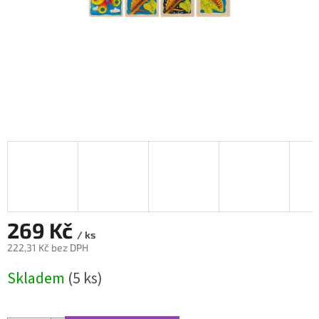
269 Kč
/ ks
222,31 Kč bez DPH
Měrná
Skladem
(5 ks)
cena: