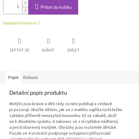
Přidat do košíku
Detailní informace
ZEPTAT SE
HLÍDAT
SDÍLET
Popis
Diskuze
Detailní popis produktu
Motýlci jsou krásní a děti rády za nimi pobíhají a zvídavě
je pozorují. Ukažte dětem, jak se z malého vajíčka na lístečku
vyklube příšerně nenasytná housenka. Až se zakuklí, uloží
se k dlouhému spánku. A nakonec se z ní vyklube nádherný
a pestrobarevný motýlek. Obrázky jsou roztomile dětské.
Puzzle ve 4 vrstvách podporuje schopnost přiřazování