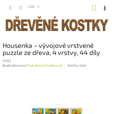
Přejít
NÁKUP
na
CZK
obsah
KOŠÍK
Housenka – vývojové vrstvené
puzzle ze dřeva, 4 vrstvy, 44 díly
31011
Průměrné
Neohodnoceno
Podrobnosti hodnocení
Značka:
Goki
hodnocení
produktu
je
0,0
z
5
hvězdiček.