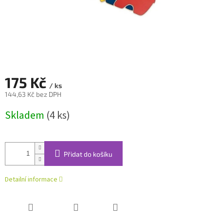
175 Kč
/ ks
144,63 Kč bez DPH
Měrná
Skladem
(4 ks)
cena:
Přidat do košíku
Detailní informace