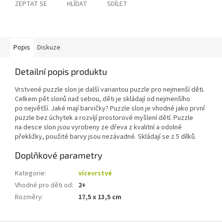
ZEPTAT SE
HLÍDAT
SDÍLET
Popis
Diskuze
Detailní popis produktu
Vrstvené puzzle slon je další variantou puzzle pro nejmenší děti.
Celkem pět slonů nad sebou, děti je skládají od nejmenšího
po největší. Jaké mají barvičky? Puzzle slon je vhodné jako první
puzzle bez úchytek a rozvíjí prostorové myšlení dětí. Puzzle
na desce slon jsou vyrobeny ze dřeva z kvalitní a odolné
překližky, použité barvy jsou nezávadné. Skládají se z 5 dílků.
Doplňkové parametry
Kategorie
:
vícevrstvé
Vhodné pro děti od
:
2+
Rozměry
:
17,5 x 13,5 cm