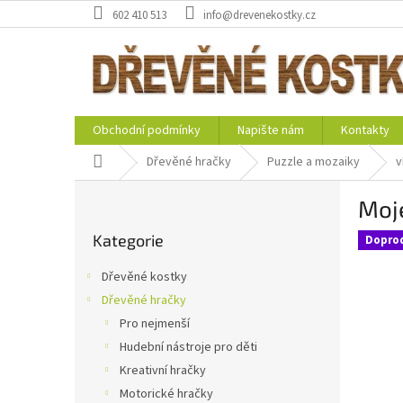
Přejít
602 410 513
info@drevenekostky.cz
na
obsah
Obchodní podmínky
Napište nám
Kontakty
Domů
Dřevěné hračky
Puzzle a mozaiky
v
P
Moje
o
Přeskočit
s
Kategorie
kategorie
Dopro
t
r
Dřevěné kostky
a
Dřevěné hračky
n
Pro nejmenší
n
í
Hudební nástroje pro děti
p
Kreativní hračky
a
Motorické hračky