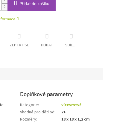
Přidat do košíku
informace
ZEPTAT SE
HLÍDAT
SDÍLET
Doplňkové parametry
te:
Kategorie
:
vícevrstvé
Vhodné pro děti od
:
2+
Rozměry
:
18 x 18 x 1,2 cm