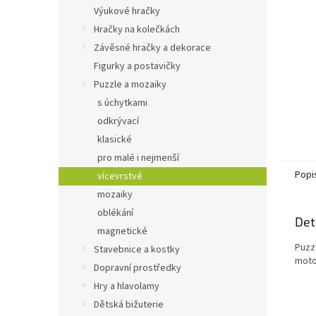
n
Výukové hračky
e
Hračky na kolečkách
l
Závěsné hračky a dekorace
Figurky a postavičky
Puzzle a mozaiky
s úchytkami
odkrývací
klasické
pro malé i nejmenší
Popi
vícevrstvé
mozaiky
oblékání
Det
magnetické
Puzzl
Stavebnice a kostky
moto
Dopravní prostředky
Hry a hlavolamy
Dětská bižuterie