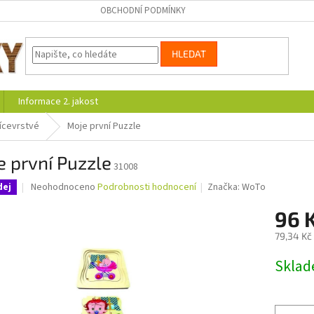
OBCHODNÍ PODMÍNKY
HLEDAT
Informace 2. jakost
ícevrstvé
Moje první Puzzle
 první Puzzle
31008
Průměrné
Neohodnoceno
Podrobnosti hodnocení
Značka:
WoTo
dej
hodnocení
produktu
96 
je
79,34 Kč
0,0
z
Měrná
Skla
5
cena:
hvězdiček.