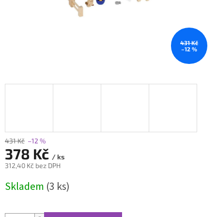
431 Kč
–12 %
431 Kč
–12 %
378 Kč
/ ks
312,40 Kč bez DPH
Měrná
Skladem
(3 ks)
cena: