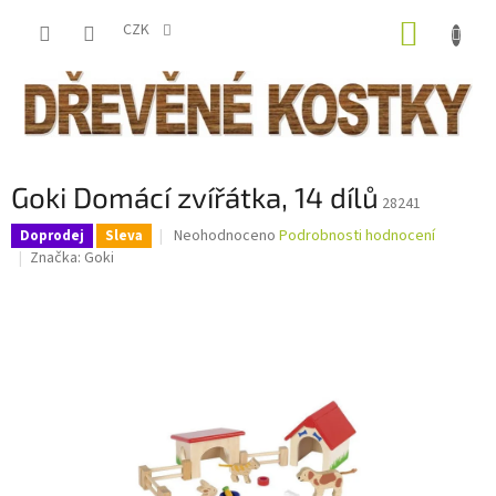
Přejít
NÁKUP
na
CZK
obsah
KOŠÍK
Goki Domácí zvířátka, 14 dílů
28241
Průměrné
Neohodnoceno
Podrobnosti hodnocení
Doprodej
Sleva
hodnocení
Značka:
Goki
produktu
je
0,0
z
5
hvězdiček.