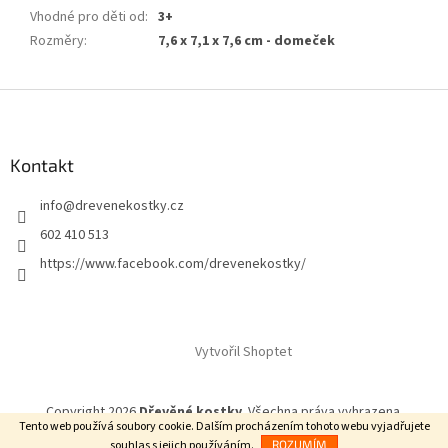
Vhodné pro děti od
:
3+
Rozměry
:
7,6 x 7,1 x 7,6 cm - domeček
Z
á
p
a
Kontakt
t
info
@
drevenekostky.cz
í
602 410 513
https://www.facebook.com/drevenekostky/
Vytvořil Shoptet
Copyright 2026
Dřevěné kostky
. Všechna práva vyhrazena.
Tento web používá soubory cookie. Dalším procházením tohoto webu vyjadřujete
souhlas s jejich používáním.
ROZUMÍM