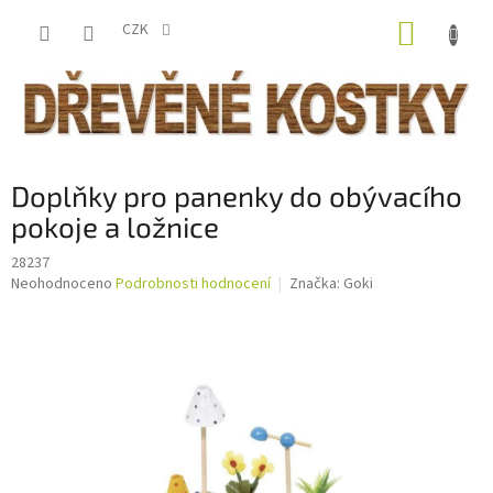
Přejít
NÁKUP
na
CZK
obsah
KOŠÍK
Doplňky pro panenky do obývacího
pokoje a ložnice
28237
Průměrné
Neohodnoceno
Podrobnosti hodnocení
Značka:
Goki
hodnocení
produktu
je
0,0
z
5
hvězdiček.