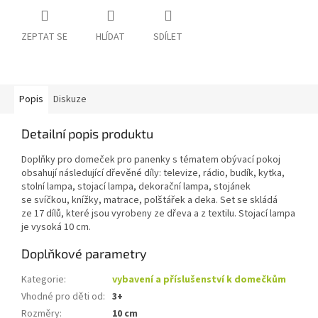
ZEPTAT SE
HLÍDAT
SDÍLET
Popis
Diskuze
Detailní popis produktu
Doplňky pro domeček pro panenky s tématem obývací pokoj
obsahují následující dřevěné díly: televize, rádio, budík, kytka,
stolní lampa, stojací lampa, dekorační lampa, stojánek
se svíčkou, knížky, matrace, polštářek a deka. Set se skládá
ze 17 dílů, které jsou vyrobeny ze dřeva a z textilu. Stojací lampa
je vysoká 10 cm.
Doplňkové parametry
Kategorie
:
vybavení a příslušenství k domečkům
Vhodné pro děti od
:
3+
Rozměry
:
10 cm