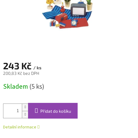
243 Kč
/ ks
200,83 Kč bez DPH
Měrná
Skladem
(5 ks)
cena:
Přidat do košíku
Detailní informace