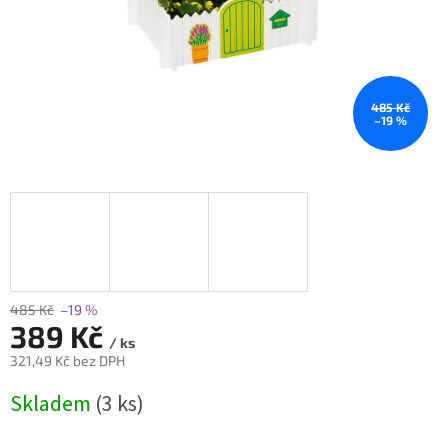
485 Kč
–19 %
485 Kč
–19 %
389 Kč
/ ks
321,49 Kč bez DPH
Měrná
Skladem
(3 ks)
cena: