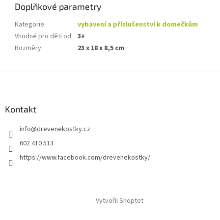
Doplňkové parametry
Kategorie
:
vybavení a příslušenství k domečkům
Vhodné pro děti od
:
3+
Rozměry
:
23 x 18 x 8,5 cm
Z
á
p
a
Kontakt
t
info
@
drevenekostky.cz
í
602 410 513
https://www.facebook.com/drevenekostky/
Vytvořil Shoptet