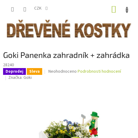
Přejít
NÁKUP
na
CZK
obsah
KOŠÍK
Goki Panenka zahradník + zahrádka
28240
Průměrné
Neohodnoceno
Podrobnosti hodnocení
Doprodej
Sleva
hodnocení
Značka:
Goki
produktu
je
0,0
z
5
hvězdiček.