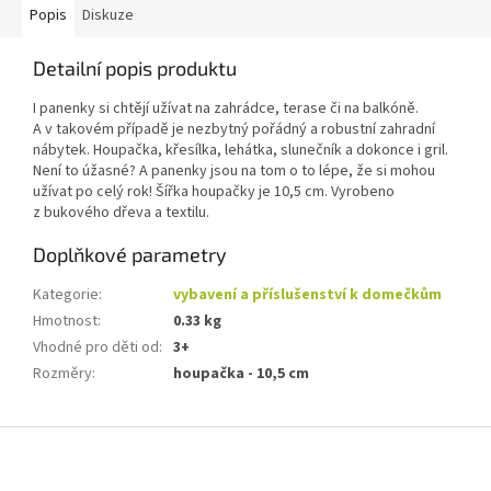
Popis
Diskuze
Detailní popis produktu
I panenky si chtějí užívat na zahrádce, terase či na balkóně.
A v takovém případě je nezbytný pořádný a robustní zahradní
nábytek. Houpačka, křesílka, lehátka, slunečník a dokonce i gril.
Není to úžasné? A panenky jsou na tom o to lépe, že si mohou
užívat po celý rok! Šířka houpačky je 10,5 cm. Vyrobeno
z bukového dřeva a textilu.
Doplňkové parametry
Kategorie
:
vybavení a příslušenství k domečkům
Hmotnost
:
0.33 kg
Vhodné pro děti od
:
3+
Rozměry
:
houpačka - 10,5 cm
Z
á
p