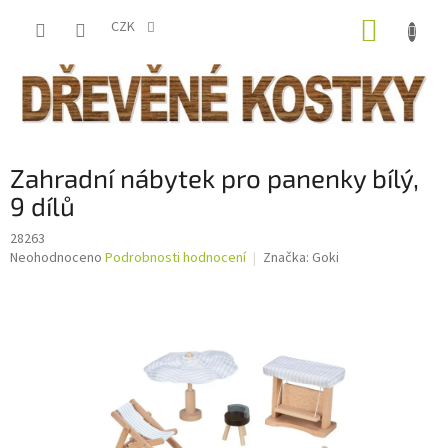
Přejít
NÁKUP
na
CZK
obsah
KOŠÍK
Zahradní nábytek pro panenky bílý,
9 dílů
28263
Průměrné
Neohodnoceno
Podrobnosti hodnocení
Značka:
Goki
hodnocení
produktu
je
0,0
z
5
hvězdiček.