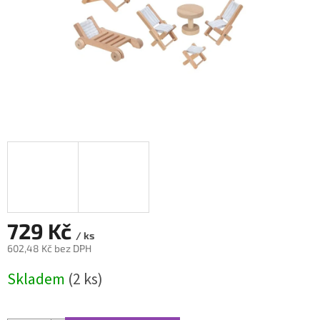
729 Kč
/ ks
602,48 Kč bez DPH
Měrná
Skladem
(2 ks)
cena: