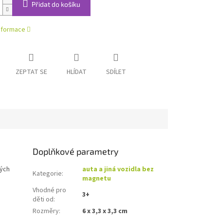
Přidat do košíku
informace
ZEPTAT SE
HLÍDAT
SDÍLET
Doplňkové parametry
ných
auta a jiná vozidla bez
Kategorie
:
magnetu
Vhodné pro
3+
děti od
:
Rozměry
:
6 x 3,3 x 3,3 cm