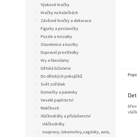
n
Výukové hračky
e
Hračky na kolečkách
l
Závěsné hračky a dekorace
Figurky a postavičky
Puzzle a mozaiky
Stavebnice a kostky
Dopravní prostředky
Hry a hlavolamy
Dětská bižuterie
Popi
Do dětských pokojíčků
Svět zvířátek
Domečky a panenky
Det
Veselé papírnictví
Dřev
Maličkosti
vláčk
Vláčkodráhy a příslušenství
vláčkodráhy
soupravy, lokomotivy,vagónky, auta,