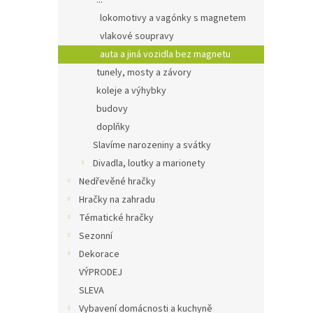
...
lokomotivy a vagónky s magnetem
vlakové soupravy
auta a jiná vozidla bez magnetu
tunely, mosty a závory
koleje a výhybky
budovy
doplňky
Slavíme narozeniny a svátky
Divadla, loutky a marionety
Nedřevěné hračky
Hračky na zahradu
Tématické hračky
Sezonní
Dekorace
VÝPRODEJ
SLEVA
Vybavení domácnosti a kuchyně