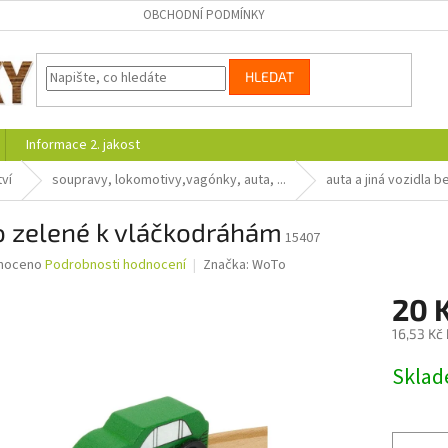
OBCHODNÍ PODMÍNKY
HLEDAT
Informace 2. jakost
ví
soupravy, lokomotivy,vagónky, auta, ...
auta a jiná vozidla 
o zelené k vláčkodráhám
15407
né
noceno
Podrobnosti hodnocení
Značka:
WoTo
ní
20 
u
16,53 Kč
Měrná
Skla
cena:
ek.