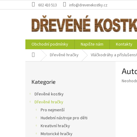
Přejít
602 410 513
info@drevenekostky.cz
na
obsah
Obchodní podmínky
Napište nám
Kontakty
Domů
Dřevěné hračky
Vláčkodráhy a příslušenst
P
Aut
o
Přeskočit
s
Průměr
Neohod
Kategorie
kategorie
t
hodnoce
r
produkt
Dřevěné kostky
a
je
Dřevěné hračky
0,0
n
z
Pro nejmenší
n
5
í
Hudební nástroje pro děti
hvězdič
p
Kreativní hračky
a
Motorické hračky