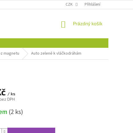
CZK
Přihlášení
NÁKUPNÍ
Prázdný košík
KOŠÍK
bez magnetu
Auto zelené k vláčkodráhám
Kč
/ ks
 bez DPH
dem
(2 ks)