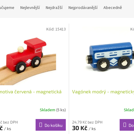
učujeme
Nejlevnější
Nejdražší
Nejprodávanější
Abecedně
Kód:
15413
K
otiva červená - magnetická
Vagónek modrý - magnetick
Skladem
(5 ks)
Skla
Kč bez DPH
24,79 Kč bez DPH
Do košíku
Do
Kč
30 Kč
/ ks
/ ks