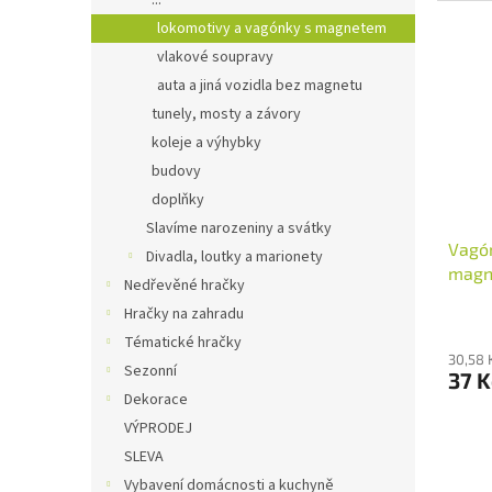
...
lokomotivy a vagónky s magnetem
vlakové soupravy
auta a jiná vozidla bez magnetu
tunely, mosty a závory
koleje a výhybky
budovy
doplňky
Slavíme narozeniny a svátky
Vagón
Divadla, loutky a marionety
magn
Nedřevěné hračky
Hračky na zahradu
Tématické hračky
30,58 
Sezonní
37 
Dekorace
VÝPRODEJ
SLEVA
Vybavení domácnosti a kuchyně