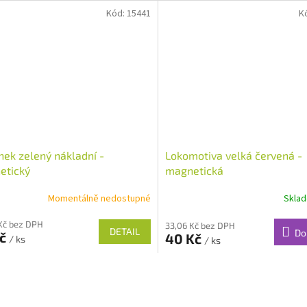
Kód:
15441
K
ek zelený nákladní -
Lokomotiva velká červená -
etický
magnetická
Momentálně nedostupné
Skla
Kč bez DPH
33,06 Kč bez DPH
DETAIL
Do
Kč
40 Kč
/ ks
/ ks
O
v
l