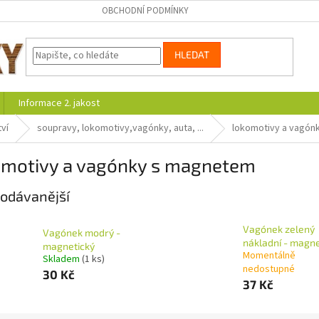
OBCHODNÍ PODMÍNKY
HLEDAT
Informace 2. jakost
ví
soupravy, lokomotivy,vagónky, auta, ...
lokomotivy a vagón
omotivy a vagónky s magnetem
odávanější
Vagónek zelený
Vagónek modrý -
nákladní - magne
magnetický
Momentálně
Skladem
(1 ks)
nedostupné
30 Kč
37 Kč