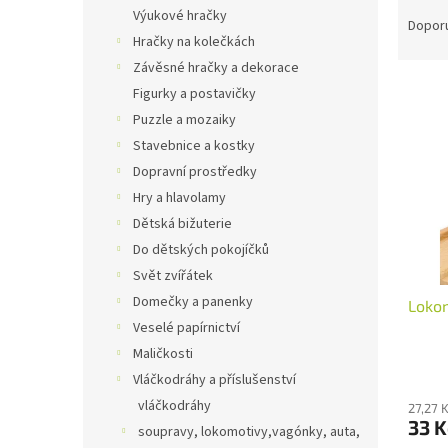
Ř
n
Výukové hračky
a
e
Dopor
Hračky na kolečkách
z
l
e
Závěsné hračky a dekorace
V
n
Figurky a postavičky
ý
í
Puzzle a mozaiky
p
p
Stavebnice a kostky
i
r
Dopravní prostředky
s
o
p
Hry a hlavolamy
d
r
u
Dětská bižuterie
o
k
Do dětských pokojíčků
d
t
Svět zvířátek
u
ů
Domečky a panenky
Lokom
k
Veselé papírnictví
t
ů
Maličkosti
Vláčkodráhy a příslušenství
vláčkodráhy
27,27 
33 
soupravy, lokomotivy,vagónky, auta,