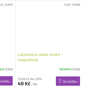
ód:
15443
Kód:
15446
Lokomotiva velká modrá -
magnetická
dem
(2 ks)
Skladem
(2 ks)
33,06 Kč bez DPH
 košíku
Do košíku
40 Kč
/ ks