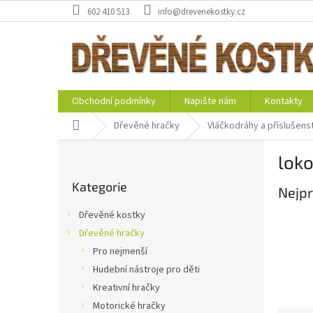
Přejít
602 410 513
info@drevenekostky.cz
na
obsah
Obchodní podmínky
Napište nám
Kontakty
Domů
Dřevěné hračky
Vláčkodráhy a příslušenst
P
lok
o
Přeskočit
s
Kategorie
kategorie
Nejpr
t
r
Dřevěné kostky
a
Dřevěné hračky
n
Pro nejmenší
n
í
Hudební nástroje pro děti
p
Kreativní hračky
a
Motorické hračky