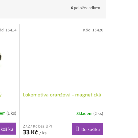
6
položek celkem
ód:
15414
Kód:
15420
ý
Lokomotiva oranžová - magnetická
dem
(1 ks)
Skladem
(2 ks)
27,27 Kč bez DPH
 košíku
Do košíku
33 Kč
/ ks