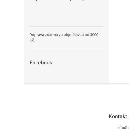
Doprava zdarma za objednávku od 3000
Kč.
Facebook
Z
á
p
a
t
Kontakt
í
info
@