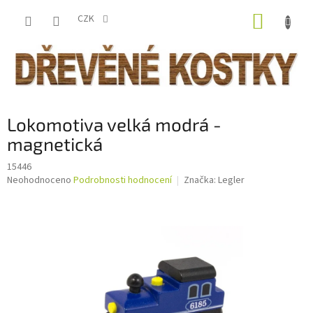
Přejít
NÁKUP
na
CZK
obsah
KOŠÍK
Lokomotiva velká modrá -
magnetická
15446
Průměrné
Neohodnoceno
Podrobnosti hodnocení
Značka:
Legler
hodnocení
produktu
je
0,0
z
5
hvězdiček.