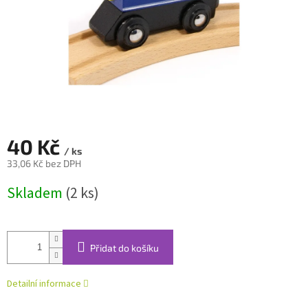
40 Kč
/ ks
33,06 Kč bez DPH
Měrná
Skladem
(2 ks)
cena:
Přidat do košíku
Detailní informace