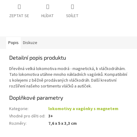
ZEPTAT SE
HLÍDAT
SDÍLET
Popis
Diskuze
Detailní popis produktu
Dřevěná velká lokomotiva modrá - magnetická, k vláčkodráhám.
Tato lokomotiva utáhne mnoho nákladních vagónků. Kompatibilní
s kolejemi z běžně prodávaných vláčkodráh. Další kreativní
rozšíření našeho sortimentu vláčků a autíček.
Doplňkové parametry
Kategorie
:
lokomotivy a vagónky s magnetem
Vhodné pro děti od
:
3+
Rozměry
:
7,6 x 5 x 3,3 cm