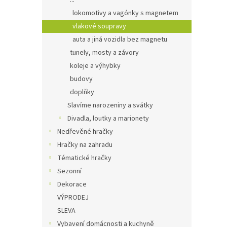
...
lokomotivy a vagónky s magnetem
vlakové soupravy
auta a jiná vozidla bez magnetu
tunely, mosty a závory
koleje a výhybky
budovy
doplňky
Slavíme narozeniny a svátky
Divadla, loutky a marionety
Nedřevěné hračky
Hračky na zahradu
Tématické hračky
Sezonní
Dekorace
VÝPRODEJ
SLEVA
Vybavení domácnosti a kuchyně