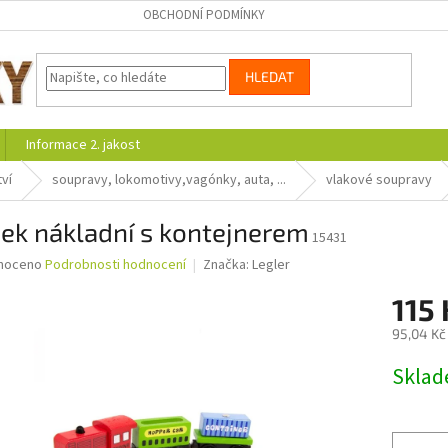
OBCHODNÍ PODMÍNKY
HLEDAT
Informace 2. jakost
ví
soupravy, lokomotivy,vagónky, auta, ...
vlakové soupravy
ek nákladní s kontejnerem
15431
né
noceno
Podrobnosti hodnocení
Značka:
Legler
ní
115
u
95,04 Kč
Měrná
Skla
cena:
ek.