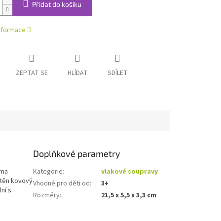
Přidat do košíku
informace
ZEPTAT SE
HLÍDAT
SDÍLET
Doplňkové parametry
ěma
Kategorie
:
vlakové soupravy
stěn kovový
Vhodné pro děti od
:
3+
ní s
Rozměry
:
21,5 x 5,5 x 3,3 cm