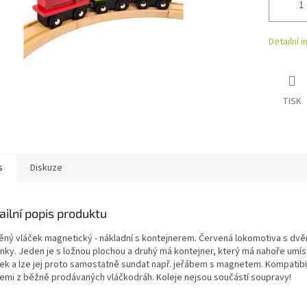
Detailní 
TISK
s
Diskuze
ailní popis produktu
ěný vláček magnetický - nákladní s kontejnerem. Červená lokomotiva s dv
nky. Jeden je s ložnou plochou a druhý má kontejner, který má nahoře umí
ek a lze jej proto samostatně sundat např. jeřábem s magnetem. Kompatibil
jemi z běžně prodávaných vláčkodráh. Koleje nejsou součástí soupravy!