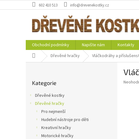
Přejít
602 410 513
info@drevenekostky.cz
na
obsah
Obchodní podmínky
Napište nám
Kontakty
Domů
Dřevěné hračky
Vláčkodráhy a příslušenst
P
Vláč
o
Přeskočit
s
Průměr
Neohod
Kategorie
kategorie
t
hodnoce
r
produkt
Dřevěné kostky
a
je
Dřevěné hračky
0,0
n
z
Pro nejmenší
n
5
í
Hudební nástroje pro děti
hvězdič
p
Kreativní hračky
a
Motorické hračky