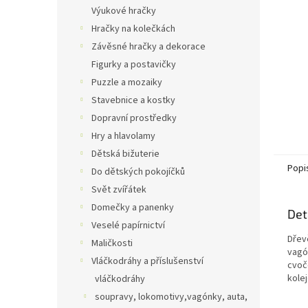
n
Výukové hračky
e
Hračky na kolečkách
l
Závěsné hračky a dekorace
Figurky a postavičky
Puzzle a mozaiky
Stavebnice a kostky
Dopravní prostředky
Hry a hlavolamy
Dětská bižuterie
Popi
Do dětských pokojíčků
Svět zvířátek
Domečky a panenky
Det
Veselé papírnictví
Dřev
Maličkosti
vagó
Vláčkodráhy a příslušenství
cvoč
kole
vláčkodráhy
soupravy, lokomotivy,vagónky, auta,