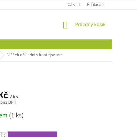
CZK
Přihlášení
NÁKUPNÍ
Prázdný košík
KOŠÍK
Vláček nákladní s kontejnerem
 Kč
/ ks
 bez DPH
dem
(1 ks)